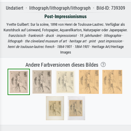
Undatiert · lithograph/lithograph/lithograph · Bild-ID: 739309
Post-Impressionismus
Yvette Guilbert: Sur la scène, 1898 von Henri de Toulouse-Lautrec. Verfügbar als
Kunstdruck auf Leinwand, Fotopapier, Aquarellkarton, Naturpapier oder Japanpapier.
französisch ·
frankreich ·
druck ·
impressionist ·
19. jahrhundert ·
lithographie ·
lithograph ·
the cleveland museum of art ·
heritage art ·
print ·
post impression ·
henri de toulouse-lautrec french ·
1864-1901 ·
1864-1901
· Heritage Art/Heritage
Images
Andere Farbversionen dieses Bildes