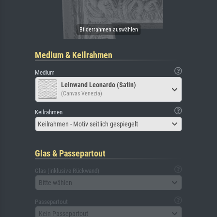
Medium & Keilrahmen
Medium
Leinwand Leonardo (Satin)
(Canvas Venezia)
Keilrahmen
Keilrahmen - Motiv seitlich gespiegelt
Glas & Passepartout
Glas (inklusive Rückwand)
Bitte wählen
Passepartout
Kein Passepartout