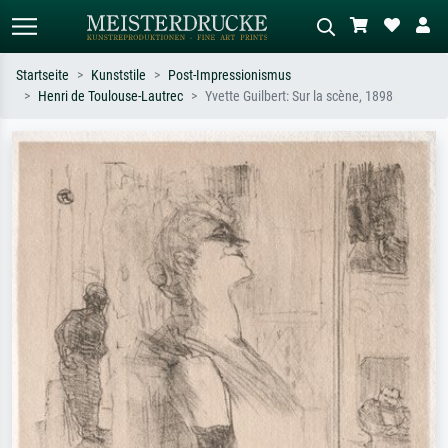
Startseite
Kunststile
Post-Impressionismus
Henri de Toulouse-Lautrec
Yvette Guilbert: Sur la scène, 1898
Standardsuche
KI-Bildersuche
Suchen Sie nach Künstlern, Werktiteln
Beschreiben Sie die Szene – z.B. Grüne
oder Stilen – z.B. Monet,
Wiese, Abstrakt mit viel Rot, Dunkles
Sternennacht, Impressionismus, Welle
Ölgemälde, Stehender Akt neben einem
Hokusai, Akt.
Baum.