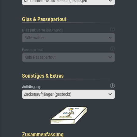
Keilrahmen - Motiv seitlich gespiegelt
Glas & Passepartout
Glas (inklusive Rückwand)
Bitte wählen
Passepartout
Kein Passepartout
Sonstiges & Extras
Aufhängung
Zackenaufhänger (gesteckt)
Zusammenfassung