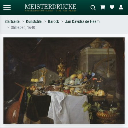
Startseite
Kunststile
Barock
Jan Davidsz de Heem
Stillleben, 1640
Standardsuche
KI-Bildersuche
Suchen Sie nach Künstlern, Werktiteln
Beschreiben Sie die Szene – z.B. Grüne
oder Stilen – z.B. Monet,
Wiese, Abstrakt mit viel Rot, Dunkles
Sternennacht, Impressionismus, Welle
Ölgemälde, Stehender Akt neben einem
Hokusai, Akt.
Baum.