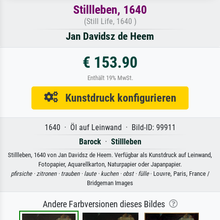
Stillleben, 1640
(Still Life, 1640 )
Jan Davidsz de Heem
€ 153.90
Enthält 19% MwSt.
Kunstdruck konfigurieren
1640 · Öl auf Leinwand · Bild-ID: 99911
Barock
·
Stillleben
Stillleben, 1640 von Jan Davidsz de Heem. Verfügbar als Kunstdruck auf Leinwand,
Fotopapier, Aquarellkarton, Naturpapier oder Japanpapier.
pfirsiche ·
zitronen ·
trauben ·
laute ·
kuchen ·
obst ·
fülle
· Louvre, Paris, France /
Bridgeman Images
Andere Farbversionen dieses Bildes