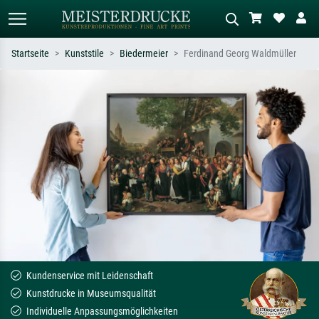
Startseite
Kunststile
Biedermeier
Ferdinand Georg Waldmüller
Standardsuche
KI-Bildersuche
Suchen Sie nach Künstlern, Werktiteln
Beschreiben Sie die Szene – z.B. Grüne
oder Stilen – z.B. Monet,
Wiese, Abstrakt mit viel Rot, Dunkles
Sternennacht, Impressionismus, Welle
Ölgemälde, Stehender Akt neben einem
Hokusai, Akt.
Baum.
Kundenservice mit Leidenschaft
Kunstdrucke in Museumsqualität
Individuelle Anpassungsmöglichkeiten