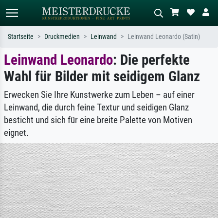
Startseite
Druckmedien
Leinwand
Leinwand Leonardo (Satin)
Leinwand Leonardo
: Die perfekte
Standardsuche
KI-Bildersuche
Wahl für Bilder mit seidigem Glanz
Suchen Sie nach Künstlern, Werktiteln
Beschreiben Sie die Szene – z.B. Grüne
oder Stilen – z.B. Monet,
Wiese, Abstrakt mit viel Rot, Dunkles
Sternennacht, Impressionismus, Welle
Ölgemälde, Stehender Akt neben einem
Erwecken Sie Ihre Kunstwerke zum Leben – auf einer
Hokusai, Akt.
Baum.
Leinwand, die durch feine Textur und seidigen Glanz
besticht und sich für eine breite Palette von Motiven
eignet.