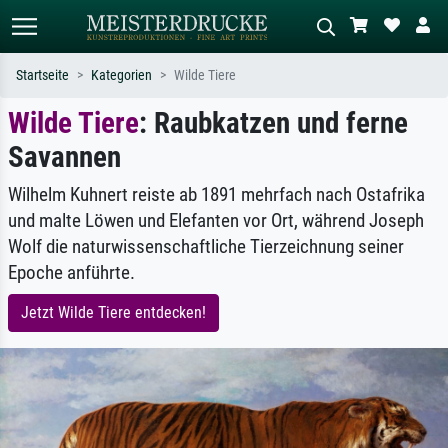
Startseite
Kategorien
Wilde Tiere
Wilde Tiere
: Raubkatzen und ferne
Standardsuche
KI-Bildersuche
Savannen
Suchen Sie nach Künstlern, Werktiteln
Beschreiben Sie die Szene – z.B. Grüne
oder Stilen – z.B. Monet,
Wiese, Abstrakt mit viel Rot, Dunkles
Sternennacht, Impressionismus, Welle
Ölgemälde, Stehender Akt neben einem
Wilhelm Kuhnert reiste ab 1891 mehrfach nach Ostafrika
Hokusai, Akt.
Baum.
und malte Löwen und Elefanten vor Ort, während Joseph
Wolf die naturwissenschaftliche Tierzeichnung seiner
Epoche anführte.
Jetzt Wilde Tiere entdecken!