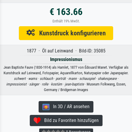
€ 163.66
Enthält 19% MwSt.
Kunstdruck konfigurieren
1877 · Öl auf Leinwand · Bild-ID: 35085
Impressionismus
Jean Baptiste Faure (1830-1914) als Hamlet, 1877 von Édouard Manet. Verfügbar als
Kunstdruck auf Leinwand, Fotopapier, Aquarellkarton, Naturpapier oder Japanpapier.
schwert ·
wams ·
schlauch ·
porträt ·
mann ·
schauspiel ·
shakespeare ·
impressionist ·
sänger ·
rolle ·
kostüm ·
jean-baptiste
· Museum Folkwang, Essen,
Germany / Bridgeman Images
In 3D / AR ansehen
Bild zu Favoriten hinzufügen