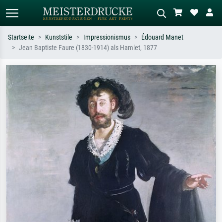
Startseite
Kunststile
Impressionismus
Édouard Manet
Jean Baptiste Faure (1830-1914) als Hamlet, 1877
Standardsuche
KI-Bildersuche
Suchen Sie nach Künstlern, Werktiteln
Beschreiben Sie die Szene – z.B. Grüne
oder Stilen – z.B. Monet,
Wiese, Abstrakt mit viel Rot, Dunkles
Sternennacht, Impressionismus, Welle
Ölgemälde, Stehender Akt neben einem
Hokusai, Akt.
Baum.