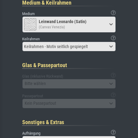
Medium & Keilrahmen
Medium
Leinwand Leonardo (Satin)
(Canvas Venezia)
Keilrahmen
Keilrahmen - Motiv seitlich gespiegelt
Glas & Passepartout
Glas (inklusive Rückwand)
Bitte wählen
Passepartout
Kein Passepartout
Sonstiges & Extras
Aufhängung