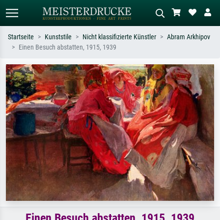
Startseite
Kunststile
Nicht klassifizierte Künstler
Abram Arkhipov
Einen Besuch abstatten, 1915, 1939
Standardsuche
KI-Bildersuche
Suchen Sie nach Künstlern, Werktiteln
Beschreiben Sie die Szene – z.B. Grüne
oder Stilen – z.B. Monet,
Wiese, Abstrakt mit viel Rot, Dunkles
Sternennacht, Impressionismus, Welle
Ölgemälde, Stehender Akt neben einem
Hokusai, Akt.
Baum.
Einen Besuch abstatten, 1915, 1939