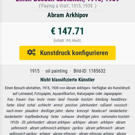
('Paying a Visit', 1915, 1939. )
Abram Arkhipov
€ 147.71
Enthält 19% MwSt.
Kunstdruck konfigurieren
1915 · oil painting · Bild-ID: 1185632
Nicht klassifizierte Künstler
Einen Besuch abstatten, 1915, 1939 von Abram Arkhipov. Verfügbar als Kunstdruck
auf Leinwand, Fotopapier, Aquarellkarton, Naturpapier oder Japanpapier.
frau ·
frauen ·
frau ·
leute ·
innen ·
land ·
freunde ·
kostüm ·
kleidung ·
headdress ·
farbe ·
kleid ·
schal ·
schlecht ·
armut ·
position ·
jahrhundert ·
rußland ·
russisch ·
nach innen ·
plaudern ·
dreißiger jahre ·
dame ·
konzept ·
headscarf ·
landarbeiter ·
landarbeiter ·
kopfbedeckung ·
farbe ·
zuhause ·
dreißiger jahre ·
nationales kostüm ·
1910s ·
20. jahrhundert ·
abram arkhipov ·
arkhipov ·
abram ·
arkhipov ·
abram
yefimovich ·
abram yefimovich arkhipov ·
pyrikov ·
abram yefimovich ·
abram
yefimovich pyrikov ·
arhipov ·
abram efimovic ·
abram efimovic arhipov ·
abram