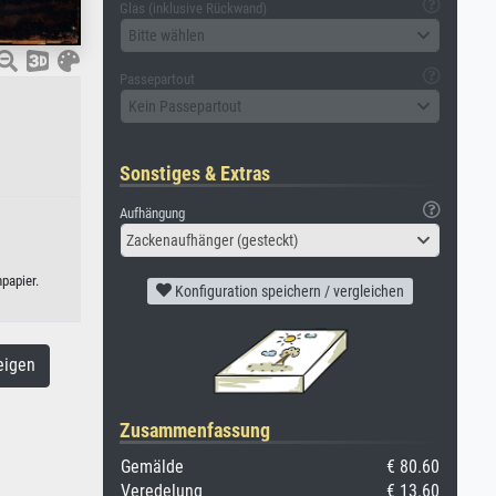
Glas (inklusive Rückwand)
Bitte wählen
Passepartout
Kein Passepartout
Sonstiges & Extras
Aufhängung
Zackenaufhänger (gesteckt)
papier.
Konfiguration speichern / vergleichen
eigen
Zusammenfassung
Gemälde
€ 80.60
Veredelung
€ 13.60