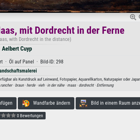
aas, mit Dordrecht in der Ferne
aas, with Dordrecht in the distance)
Aelbert Cuyp
t · Öl auf Panel · Bild-ID: 298
andschaftsmalerei
erfügbar als Kunstdruck auf Leinwand, Fotopapier, Aquarellkarton, Naturpapier oder Japan
·
rancher ·
braun ·
herde ·
vieh ·
in der nähe ·
maas ·
dordrecht ·
Entfernung
ufügen
Wandfarbe ändern
Bild in einem Raum anz
0 Bewertungen