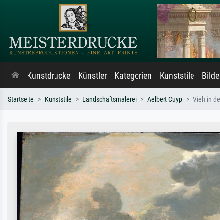
Kunstdrucke
Künstler
Kategorien
Kunststile
Bild
Startseite
Kunststile
Landschaftsmalerei
Aelbert Cuyp
Vieh in d