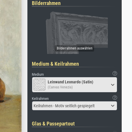
Bilderrahmen
Medium & Keilrahmen
Medium
Leinwand Leonardo (Satin)
(Canvas Venezia)
Keilrahmen
Keilrahmen - Motiv seitlich gespiegelt
Glas & Passepartout