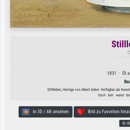
Still
(
1831 · Öl a
Re
Stillleben, Heringe von Albert Anker. Verfügbar als Kuns
tisch ·
bier ·
wand ·
bro
In 3D / AR ansehen
Bild zu Favoriten hinz