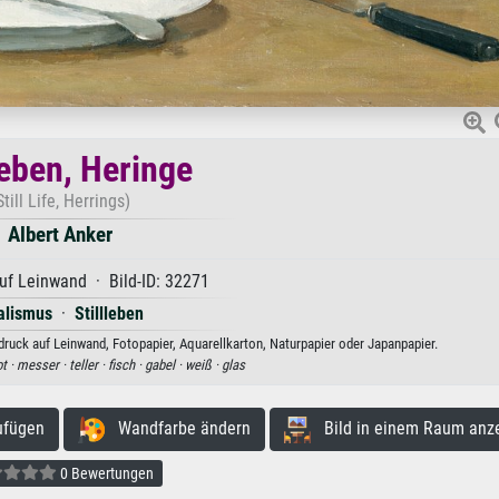
leben, Heringe
Still Life, Herrings)
Albert Anker
uf Leinwand · Bild-ID: 32271
alismus
·
Stillleben
tdruck auf Leinwand, Fotopapier, Aquarellkarton, Naturpapier oder Japanpapier.
t ·
messer ·
teller ·
fisch ·
gabel ·
weiß ·
glas
ufügen
Wandfarbe ändern
Bild in einem Raum anz
0 Bewertungen