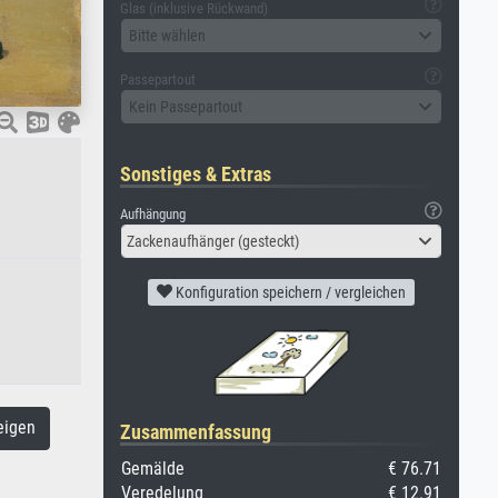
Glas (inklusive Rückwand)
Bitte wählen
Passepartout
Kein Passepartout
Sonstiges & Extras
Aufhängung
Zackenaufhänger (gesteckt)
Konfiguration speichern / vergleichen
eigen
Zusammenfassung
Gemälde
€ 76.71
Veredelung
€ 12.91