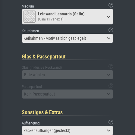
Medium
Leinwand Leonardo (Satin)
(Canvas Venezia)
Keilrahmen
Keilrahmen - Motiv seitlich gespiegelt
Glas & Passepartout
Glas (inklusive Rückwand)
Bitte wählen
Passepartout
Kein Passepartout
Sonstiges & Extras
Aufhängung
Zackenaufhänger (gesteckt)