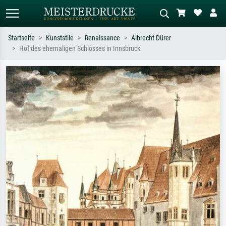
Startseite
Kunststile
Renaissance
Albrecht Dürer
Hof des ehemaligen Schlosses in Innsbruck
Standardsuche
KI-Bildersuche
Suchen Sie nach Künstlern, Werktiteln
Beschreiben Sie die Szene – z.B. Grüne
oder Stilen – z.B. Monet,
Wiese, Abstrakt mit viel Rot, Dunkles
Sternennacht, Impressionismus, Welle
Ölgemälde, Stehender Akt neben einem
Hokusai, Akt.
Baum.