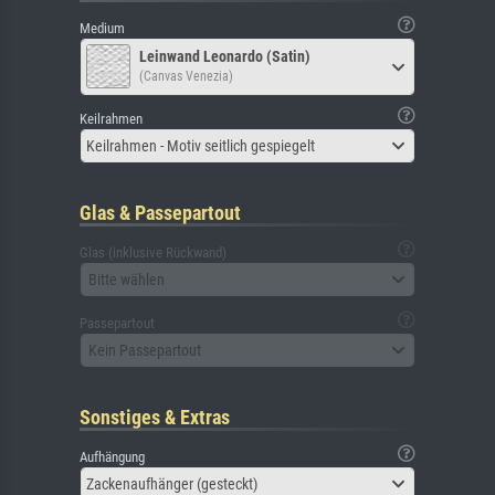
Medium
Leinwand Leonardo (Satin)
(Canvas Venezia)
Keilrahmen
Keilrahmen - Motiv seitlich gespiegelt
Glas & Passepartout
Glas (inklusive Rückwand)
Bitte wählen
Passepartout
Kein Passepartout
Sonstiges & Extras
Aufhängung
Zackenaufhänger (gesteckt)