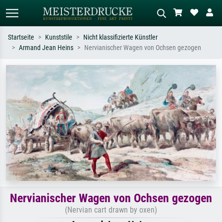
Startseite
Kunststile
Nicht klassifizierte Künstler
Armand Jean Heins
Nervianischer Wagen von Ochsen gezogen
Standardsuche
KI-Bildersuche
Suchen Sie nach Künstlern, Werktiteln
Beschreiben Sie die Szene – z.B. Grüne
oder Stilen – z.B. Monet,
Wiese, Abstrakt mit viel Rot, Dunkles
Sternennacht, Impressionismus, Welle
Ölgemälde, Stehender Akt neben einem
Hokusai, Akt.
Baum.
Nervianischer Wagen von Ochsen gezogen
(Nervian cart drawn by oxen)