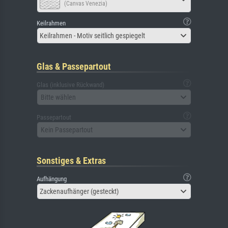
(Canvas Venezia)
Keilrahmen
Keilrahmen - Motiv seitlich gespiegelt
Glas & Passepartout
Glas (inklusive Rückwand)
Bitte wählen
Passepartout
Kein Passepartout
Sonstiges & Extras
Aufhängung
Zackenaufhänger (gesteckt)