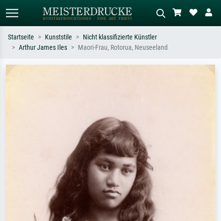
Startseite
Kunststile
Nicht klassifizierte Künstler
Arthur James Iles
Maori-Frau, Rotorua, Neuseeland
Standardsuche
KI-Bildersuche
Suchen Sie nach Künstlern, Werktiteln
Beschreiben Sie die Szene – z.B. Grüne
oder Stilen – z.B. Monet,
Wiese, Abstrakt mit viel Rot, Dunkles
Sternennacht, Impressionismus, Welle
Ölgemälde, Stehender Akt neben einem
Hokusai, Akt.
Baum.