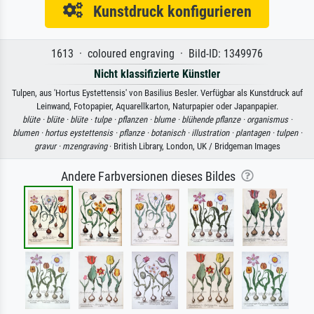
Kunstdruck konfigurieren
1613 · coloured engraving · Bild-ID: 1349976
Nicht klassifizierte Künstler
Tulpen, aus 'Hortus Eystettensis' von Basilius Besler. Verfügbar als Kunstdruck auf
Leinwand, Fotopapier, Aquarellkarton, Naturpapier oder Japanpapier.
blüte ·
blüte ·
blüte ·
tulpe ·
pflanzen ·
blume ·
blühende pflanze ·
organismus ·
blumen ·
hortus eystettensis ·
pflanze ·
botanisch ·
illustration ·
plantagen ·
tulpen ·
gravur ·
mzengraving
· British Library, London, UK / Bridgeman Images
Andere Farbversionen dieses Bildes