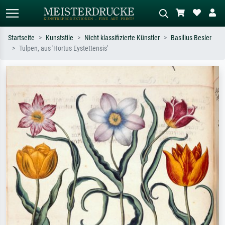
Startseite
Kunststile
Nicht klassifizierte Künstler
Basilius Besler
Tulpen, aus 'Hortus Eystettensis'
Standardsuche
KI-Bildersuche
Suchen Sie nach Künstlern, Werktiteln
Beschreiben Sie die Szene – z.B. Grüne
oder Stilen – z.B. Monet,
Wiese, Abstrakt mit viel Rot, Dunkles
Sternennacht, Impressionismus, Welle
Ölgemälde, Stehender Akt neben einem
Hokusai, Akt.
Baum.