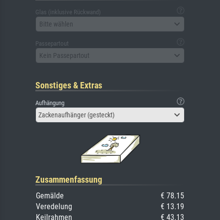
Glas (inklusive Rückwand)
Bitte wählen
Passepartout
Kein Passepartout
Sonstiges & Extras
Aufhängung
Zackenaufhänger (gesteckt)
Zusammenfassung
Gemälde
€ 78.15
Veredelung
€ 13.19
Keilrahmen
€ 43.13