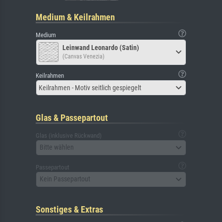
Medium & Keilrahmen
Medium
Leinwand Leonardo (Satin)
(Canvas Venezia)
Keilrahmen
Keilrahmen - Motiv seitlich gespiegelt
Glas & Passepartout
Glas (inklusive Rückwand)
Bitte wählen
Passepartout
Kein Passepartout
Sonstiges & Extras