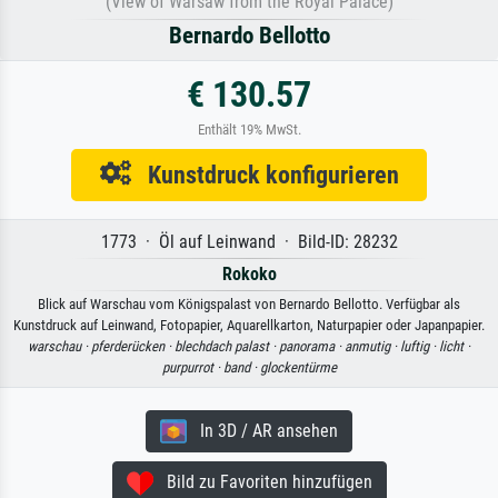
(View of Warsaw from the Royal Palace)
Bernardo Bellotto
€ 130.57
Enthält 19% MwSt.
Kunstdruck konfigurieren
1773 · Öl auf Leinwand · Bild-ID: 28232
Rokoko
Blick auf Warschau vom Königspalast von Bernardo Bellotto. Verfügbar als
Kunstdruck auf Leinwand, Fotopapier, Aquarellkarton, Naturpapier oder Japanpapier.
warschau ·
pferderücken ·
blechdach palast ·
panorama ·
anmutig ·
luftig ·
licht ·
purpurrot ·
band ·
glockentürme
In 3D / AR ansehen
Bild zu Favoriten hinzufügen