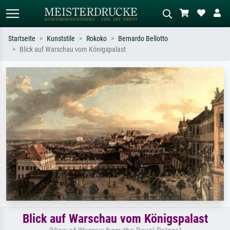
Startseite
Kunststile
Rokoko
Bernardo Bellotto
Blick auf Warschau vom Königspalast
Standardsuche
KI-Bildersuche
Suchen Sie nach Künstlern, Werktiteln
Beschreiben Sie die Szene – z.B. Grüne
oder Stilen – z.B. Monet,
Wiese, Abstrakt mit viel Rot, Dunkles
Sternennacht, Impressionismus, Welle
Ölgemälde, Stehender Akt neben einem
Hokusai, Akt.
Baum.
Blick auf Warschau vom Königspalast