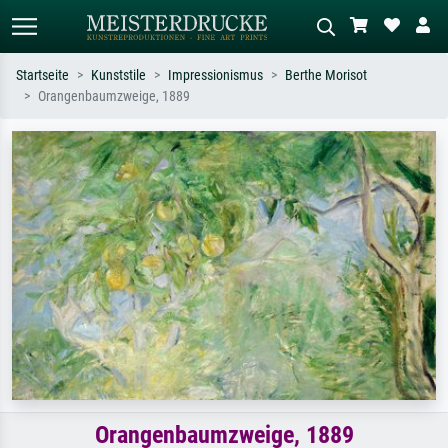
Startseite
Kunststile
Impressionismus
Berthe Morisot
Orangenbaumzweige, 1889
Standardsuche
KI-Bildersuche
Suchen Sie nach Künstlern, Werktiteln
Beschreiben Sie die Szene – z.B. Grüne
oder Stilen – z.B. Monet,
Wiese, Abstrakt mit viel Rot, Dunkles
Sternennacht, Impressionismus, Welle
Ölgemälde, Stehender Akt neben einem
Hokusai, Akt.
Baum.
Orangenbaumzweige, 1889