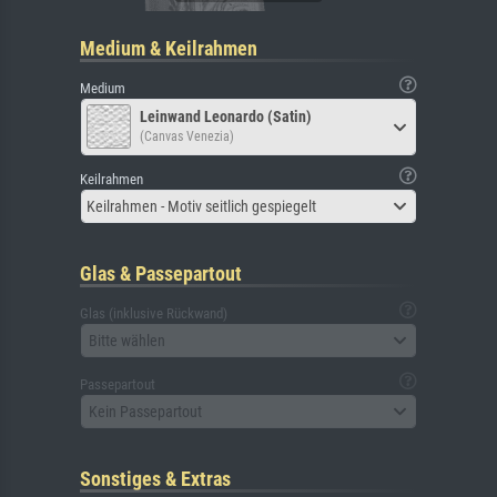
Medium & Keilrahmen
Medium
Leinwand Leonardo (Satin)
(Canvas Venezia)
Keilrahmen
Keilrahmen - Motiv seitlich gespiegelt
Glas & Passepartout
Glas (inklusive Rückwand)
Bitte wählen
Passepartout
Kein Passepartout
Sonstiges & Extras