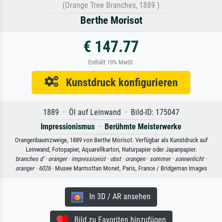
(Orange Tree Branches, 1889 )
Berthe Morisot
€ 147.77
Enthält 19% MwSt.
Kunstdruck konfigurieren
1889 · Öl auf Leinwand · Bild-ID: 175047
Impressionismus
·
Berühmte Meisterwerke
Orangenbaumzweige, 1889 von Berthe Morisot. Verfügbar als Kunstdruck auf
Leinwand, Fotopapier, Aquarellkarton, Naturpapier oder Japanpapier.
branches d' ·
oranger ·
impressionist ·
obst ·
orangen ·
sommer ·
sonnenlicht ·
oranger ·
6026
· Musee Marmottan Monet, Paris, France / Bridgeman Images
In 3D / AR ansehen
Bild zu Favoriten hinzufügen