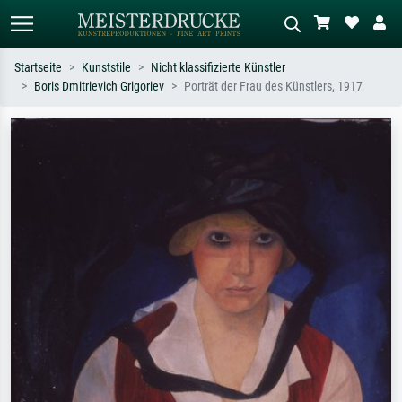
Startseite
Kunststile
Nicht klassifizierte Künstler
Boris Dmitrievich Grigoriev
Porträt der Frau des Künstlers, 1917
Standardsuche
KI-Bildersuche
Suchen Sie nach Künstlern, Werktiteln
Beschreiben Sie die Szene – z.B. Grüne
oder Stilen – z.B. Monet,
Wiese, Abstrakt mit viel Rot, Dunkles
Sternennacht, Impressionismus, Welle
Ölgemälde, Stehender Akt neben einem
Hokusai, Akt.
Baum.