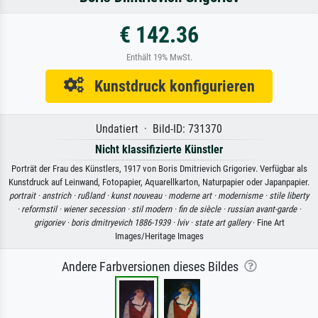
€ 142.36
Enthält 19% MwSt.
Kunstdruck konfigurieren
Undatiert · Bild-ID: 731370
Nicht klassifizierte Künstler
Porträt der Frau des Künstlers, 1917 von Boris Dmitrievich Grigoriev. Verfügbar als
Kunstdruck auf Leinwand, Fotopapier, Aquarellkarton, Naturpapier oder Japanpapier.
portrait ·
anstrich ·
rußland ·
kunst nouveau ·
moderne art ·
modernisme ·
stile liberty
·
reformstil ·
wiener secession ·
stil modern ·
fin de siècle ·
russian avant-garde ·
grigoriev ·
boris dmitryevich 1886-1939 ·
lviv ·
state art gallery
· Fine Art
Images/Heritage Images
Andere Farbversionen dieses Bildes