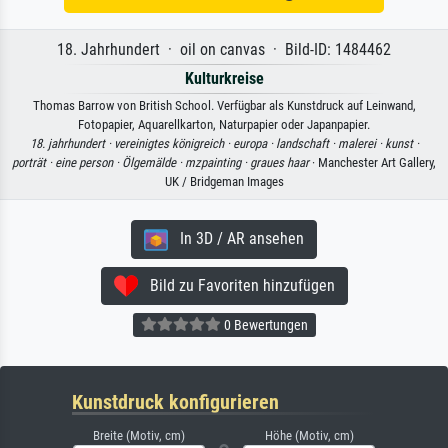
18. Jahrhundert · oil on canvas · Bild-ID: 1484462
Kulturkreise
Thomas Barrow von British School. Verfügbar als Kunstdruck auf Leinwand,
Fotopapier, Aquarellkarton, Naturpapier oder Japanpapier.
18. jahrhundert ·
vereinigtes königreich ·
europa ·
landschaft ·
malerei ·
kunst ·
porträt ·
eine person ·
Ölgemälde ·
mzpainting ·
graues haar
· Manchester Art Gallery,
UK / Bridgeman Images
In 3D / AR ansehen
Bild zu Favoriten hinzufügen
0 Bewertungen
Kunstdruck konfigurieren
Breite (Motiv, cm)
Höhe (Motiv, cm)