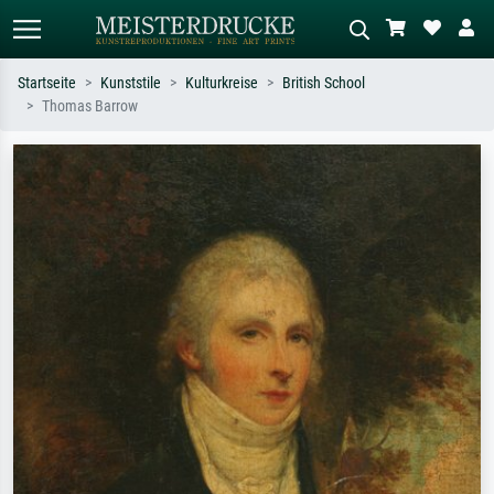
Startseite
Kunststile
Kulturkreise
British School
Thomas Barrow
Standardsuche
KI-Bildersuche
Suchen Sie nach Künstlern, Werktiteln
Beschreiben Sie die Szene – z.B. Grüne
oder Stilen – z.B. Monet,
Wiese, Abstrakt mit viel Rot, Dunkles
Sternennacht, Impressionismus, Welle
Ölgemälde, Stehender Akt neben einem
Hokusai, Akt.
Baum.