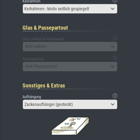
Keilrahmen
Keilrahmen - Motiv seitlich gespiegelt
Glas & Passepartout
Glas (inklusive Rückwand)
Bitte wählen
Passepartout
Kein Passepartout
Sonstiges & Extras
Aufhängung
Zackenaufhänger (gesteckt)