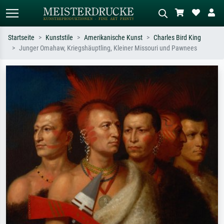
Startseite
Kunststile
Amerikanische Kunst
Charles Bird King
Junger Omahaw, Kriegshäuptling, Kleiner Missouri und Pawnees
Standardsuche
KI-Bildersuche
Suchen Sie nach Künstlern, Werktiteln
Beschreiben Sie die Szene – z.B. Grüne
oder Stilen – z.B. Monet,
Wiese, Abstrakt mit viel Rot, Dunkles
Sternennacht, Impressionismus, Welle
Ölgemälde, Stehender Akt neben einem
Hokusai, Akt.
Baum.