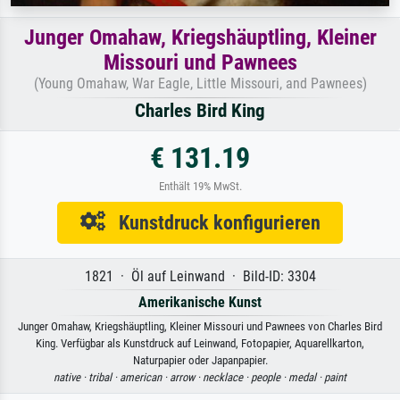
Junger Omahaw, Kriegshäuptling, Kleiner
Missouri und Pawnees
(Young Omahaw, War Eagle, Little Missouri, and Pawnees)
Charles Bird King
€ 131.19
Enthält 19% MwSt.
Kunstdruck konfigurieren
1821 · Öl auf Leinwand · Bild-ID: 3304
Amerikanische Kunst
Junger Omahaw, Kriegshäuptling, Kleiner Missouri und Pawnees von Charles Bird
King. Verfügbar als Kunstdruck auf Leinwand, Fotopapier, Aquarellkarton,
Naturpapier oder Japanpapier.
native ·
tribal ·
american ·
arrow ·
necklace ·
people ·
medal ·
paint