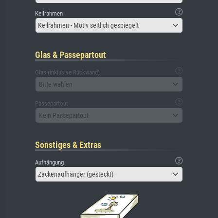
Keilrahmen
Keilrahmen - Motiv seitlich gespiegelt
Glas & Passepartout
Glas (inklusive Rückwand)
Bitte wählen
Passepartout
Kein Passepartout
Sonstiges & Extras
Aufhängung
Zackenaufhänger (gesteckt)