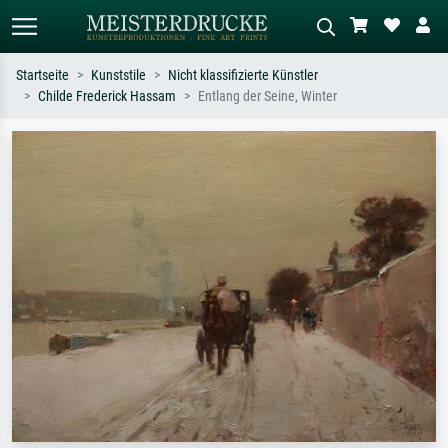
Startseite
Kunststile
Nicht klassifizierte Künstler
Childe Frederick Hassam
Entlang der Seine, Winter
Standardsuche
KI-Bildersuche
Suchen Sie nach Künstlern, Werktiteln
Beschreiben Sie die Szene – z.B. Grüne
oder Stilen – z.B. Monet,
Wiese, Abstrakt mit viel Rot, Dunkles
Sternennacht, Impressionismus, Welle
Ölgemälde, Stehender Akt neben einem
Hokusai, Akt.
Baum.