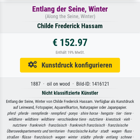
Entlang der Seine, Winter
(Along the Seine, Winter)
Childe Frederick Hassam
€ 152.97
Enthält 19% MwSt.
Kunstdruck konfigurieren
1887 · oil on wood · Bild-ID: 1416121
Nicht klassifizierte Künstler
Entlang der Seine, Winter von Childe Frederick Hassam. Verfügbar als Kunstdruck
auf Leinwand, Fotopapier, Aquarellkarton, Naturpapier oder Japanpapier.
pferd ·
pferde ·
rennpferde ·
rennpferd ·
ponys ·
shire horse ·
hengste ·
tier ·
tiere ·
wildtiere ·
wildtiere ·
wildtiere ·
verschiedene tiere ·
nutztiere ·
kivestock ·
vieh ·
nutztiere ·
frankreich ·
französisch ·
frankreich französisch ·
französische
Überseedepartements und territorien ·
französische kultur ·
stadt ·
wagen ·
fluss ·
straßen ·
flüsse ·
französisch ·
wagen ·
winter ·
städte ·
pferde ·
entlang ·
schnee ·