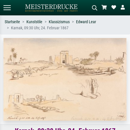
Startseite
Kunststile
Klassizismus
Edward Lear
Karnak, 09:30 Uhr, 24. Februar 1867
Standardsuche
KI-Bildersuche
Suchen Sie nach Künstlern, Werktiteln
Beschreiben Sie die Szene – z.B. Grüne
oder Stilen – z.B. Monet,
Wiese, Abstrakt mit viel Rot, Dunkles
Sternennacht, Impressionismus, Welle
Ölgemälde, Stehender Akt neben einem
Hokusai, Akt.
Baum.