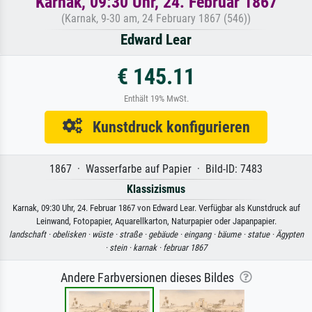
Karnak, 09:30 Uhr, 24. Februar 1867
(Karnak, 9-30 am, 24 February 1867 (546))
Edward Lear
€ 145.11
Enthält 19% MwSt.
Kunstdruck konfigurieren
1867 · Wasserfarbe auf Papier · Bild-ID: 7483
Klassizismus
Karnak, 09:30 Uhr, 24. Februar 1867 von Edward Lear. Verfügbar als Kunstdruck auf
Leinwand, Fotopapier, Aquarellkarton, Naturpapier oder Japanpapier.
landschaft ·
obelisken ·
wüste ·
straße ·
gebäude ·
eingang ·
bäume ·
statue ·
Ägypten
·
stein ·
karnak ·
februar 1867
Andere Farbversionen dieses Bildes