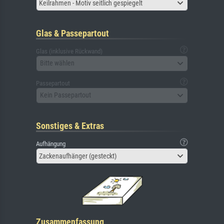
Keilrahmen - Motiv seitlich gespiegelt
Glas & Passepartout
Glas (inklusive Rückwand)
Bitte wählen
Passepartout
Kein Passepartout
Sonstiges & Extras
Aufhängung
Zackenaufhänger (gesteckt)
Zusammenfassung