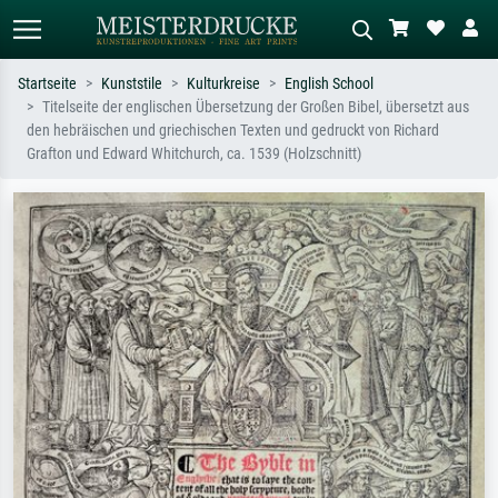
Startseite
Kunststile
Kulturkreise
English School
Titelseite der englischen Übersetzung der Großen Bibel, übersetzt aus
Standardsuche
KI-Bildersuche
den hebräischen und griechischen Texten und gedruckt von Richard
Grafton und Edward Whitchurch, ca. 1539 (Holzschnitt)
Suchen Sie nach Künstlern, Werktiteln
Beschreiben Sie die Szene – z.B. Grüne
oder Stilen – z.B. Monet,
Wiese, Abstrakt mit viel Rot, Dunkles
Sternennacht, Impressionismus, Welle
Ölgemälde, Stehender Akt neben einem
Hokusai, Akt.
Baum.