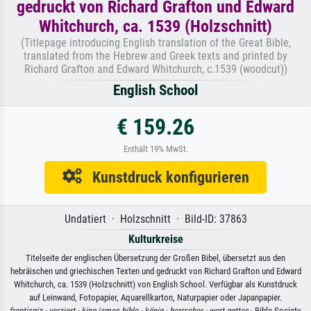
gedruckt von Richard Grafton und Edward
Whitchurch, ca. 1539 (Holzschnitt)
(Titlepage introducing English translation of the Great Bible,
translated from the Hebrew and Greek texts and printed by
Richard Grafton and Edward Whitchurch, c.1539 (woodcut))
English School
€ 159.26
Enthält 19% MwSt.
Kunstdruck konfigurieren
Undatiert · Holzschnitt · Bild-ID: 37863
Kulturkreise
Titelseite der englischen Übersetzung der Großen Bibel, übersetzt aus den
hebräischen und griechischen Texten und gedruckt von Richard Grafton und Edward
Whitchurch, ca. 1539 (Holzschnitt) von English School. Verfügbar als Kunstdruck
auf Leinwand, Fotopapier, Aquarellkarton, Naturpapier oder Japanpapier.
frontispiz ·
verziert ·
king james bible ·
könig ·
herrscher ·
wort gottes
· Bible Society,