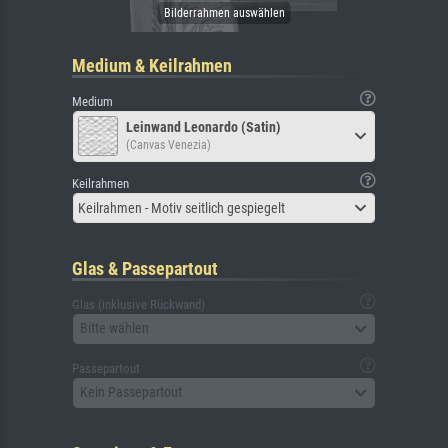
Medium & Keilrahmen
Medium
Leinwand Leonardo (Satin)
(Canvas Venezia)
Keilrahmen
Keilrahmen - Motiv seitlich gespiegelt
Glas & Passepartout
Glas (inklusive Rückwand)
Bitte wählen
Passepartout
Kein Passepartout