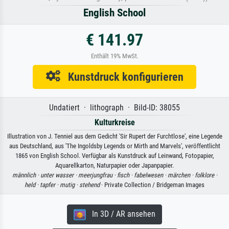
English School
€ 141.97
Enthält 19% MwSt.
Kunstdruck konfigurieren
Undatiert · lithograph · Bild-ID: 38055
Kulturkreise
Illustration von J. Tenniel aus dem Gedicht 'Sir Rupert der Furchtlose', eine Legende
aus Deutschland, aus 'The Ingoldsby Legends or Mirth and Marvels', veröffentlicht
1865 von English School. Verfügbar als Kunstdruck auf Leinwand, Fotopapier,
Aquarellkarton, Naturpapier oder Japanpapier.
männlich ·
unter wasser ·
meerjungfrau ·
fisch ·
fabelwesen ·
märchen ·
folklore ·
held ·
tapfer ·
mutig ·
stehend
· Private Collection / Bridgeman Images
In 3D / AR ansehen