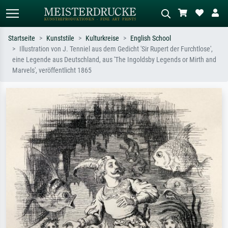
Startseite
Kunststile
Kulturkreise
English School
Illustration von J. Tenniel aus dem Gedicht 'Sir Rupert der Furchtlose',
Standardsuche
KI-Bildersuche
eine Legende aus Deutschland, aus 'The Ingoldsby Legends or Mirth and
Marvels', veröffentlicht 1865
Suchen Sie nach Künstlern, Werktiteln
Beschreiben Sie die Szene – z.B. Grüne
oder Stilen – z.B. Monet,
Wiese, Abstrakt mit viel Rot, Dunkles
Sternennacht, Impressionismus, Welle
Ölgemälde, Stehender Akt neben einem
Hokusai, Akt.
Baum.