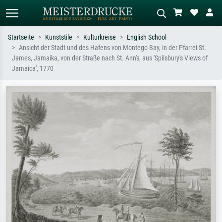
Startseite
Kunststile
Kulturkreise
English School
Ansicht der Stadt und des Hafens von Montego Bay, in der Pfarrei St.
Standardsuche
KI-Bildersuche
James, Jamaika, von der Straße nach St. Ann's, aus 'Spilsbury's Views of
Jamaica', 1770
Suchen Sie nach Künstlern, Werktiteln
Beschreiben Sie die Szene – z.B. Grüne
oder Stilen – z.B. Monet,
Wiese, Abstrakt mit viel Rot, Dunkles
Sternennacht, Impressionismus, Welle
Ölgemälde, Stehender Akt neben einem
Hokusai, Akt.
Baum.