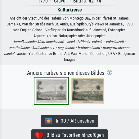
1770 · Gravur · Bild-ID: 42174
Kulturkreise
Ansicht der Stadt und des Hafens von Montego Bay, in der Pfarrei St. James,
Jamaika, von der Straße nach St. Ann's, aus 'Spilsbury's Views of Jamaica', 1770
von English School. Verfügbar als Kunstdruck auf Leinwand, Fotopapier,
Aquarellkarton, Naturpapier oder Japanpapier.
jamaikanische küstenlandschaft ·
insel ·
britische kolonie ·
kolonialzeit ·
westindische ·
karibische see ·
segelboote ·
brotnussbaum ·
mangrovenbaum ·
handel ·
küste
· Yale Center for British Art, Paul Mellon Collection, USA / Bridgeman
Images
Andere Farbversionen dieses Bildes
In 3D / AR ansehen
Bild zu Favoriten hinzufügen