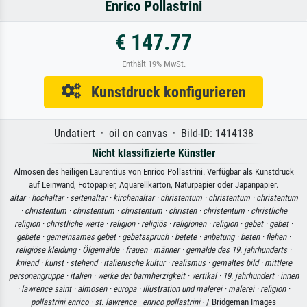
Enrico Pollastrini
€ 147.77
Enthält 19% MwSt.
Kunstdruck konfigurieren
Undatiert · oil on canvas · Bild-ID: 1414138
Nicht klassifizierte Künstler
Almosen des heiligen Laurentius von Enrico Pollastrini. Verfügbar als Kunstdruck
auf Leinwand, Fotopapier, Aquarellkarton, Naturpapier oder Japanpapier.
altar ·
hochaltar ·
seitenaltar ·
kirchenaltar ·
christentum ·
christentum ·
christentum
·
christentum ·
christentum ·
christentum ·
christen ·
christentum ·
christliche
religion ·
christliche werte ·
religion ·
religiös ·
religionen ·
religion ·
gebet ·
gebet ·
gebete ·
gemeinsames gebet ·
gebetsspruch ·
betete ·
anbetung ·
beten ·
flehen ·
religiöse kleidung ·
Ölgemälde ·
frauen ·
männer ·
gemälde des 19. jahrhunderts ·
kniend ·
kunst ·
stehend ·
italienische kultur ·
realismus ·
gemaltes bild ·
mittlere
personengruppe ·
italien ·
werke der barmherzigkeit ·
vertikal ·
19. jahrhundert ·
innen
·
lawrence saint ·
almosen ·
europa ·
illustration und malerei ·
malerei ·
religion ·
pollastrini enrico ·
st. lawrence ·
enrico pollastrini
· / Bridgeman Images