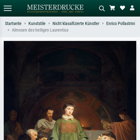
Startseite
Kunststile
Nicht klassifizierte Künstler
Enrico Pollastrini
Almosen des heiligen Laurentius
Standardsuche
KI-Bildersuche
Suchen Sie nach Künstlern, Werktiteln
Beschreiben Sie die Szene – z.B. Grüne
oder Stilen – z.B. Monet,
Wiese, Abstrakt mit viel Rot, Dunkles
Sternennacht, Impressionismus, Welle
Ölgemälde, Stehender Akt neben einem
Hokusai, Akt.
Baum.