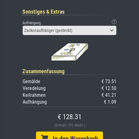
Sonstiges & Extras
Aufhängung
Zackenaufhänger (gesteckt)
Zusammenfassung
Gemälde
€ 73.51
Veredelung
€ 12.50
Keilrahmen
€ 41.21
Aufhängung
€ 1.09
€ 128.31
(Enthält 19% MwSt.)
In den Warenkorb