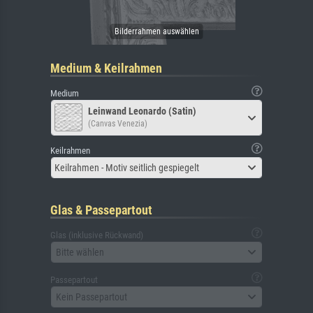
Medium & Keilrahmen
Medium
Leinwand Leonardo (Satin)
(Canvas Venezia)
Keilrahmen
Keilrahmen - Motiv seitlich gespiegelt
Glas & Passepartout
Glas (inklusive Rückwand)
Bitte wählen
Passepartout
Kein Passepartout