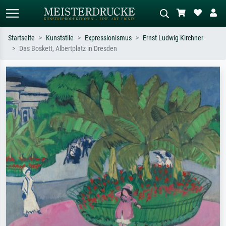
Startseite
Kunststile
Expressionismus
Ernst Ludwig Kirchner
Das Boskett, Albertplatz in Dresden
Standardsuche
KI-Bildersuche
Suchen Sie nach Künstlern, Werktiteln
Beschreiben Sie die Szene – z.B. Grüne
oder Stilen – z.B. Monet,
Wiese, Abstrakt mit viel Rot, Dunkles
Sternennacht, Impressionismus, Welle
Ölgemälde, Stehender Akt neben einem
Hokusai, Akt.
Baum.