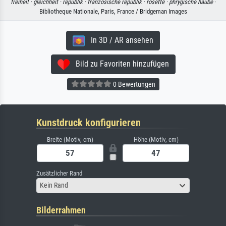
freiheit ·
gleichheit ·
republik ·
französische republik ·
rosette ·
phrygische haube
·
Bibliotheque Nationale, Paris, France / Bridgeman Images
In 3D / AR ansehen
Bild zu Favoriten hinzufügen
0 Bewertungen
Kunstdruck konfigurieren
Breite (Motiv, cm)
Höhe (Motiv, cm)
Zusätzlicher Rand
Kein Rand
Bilderrahmen