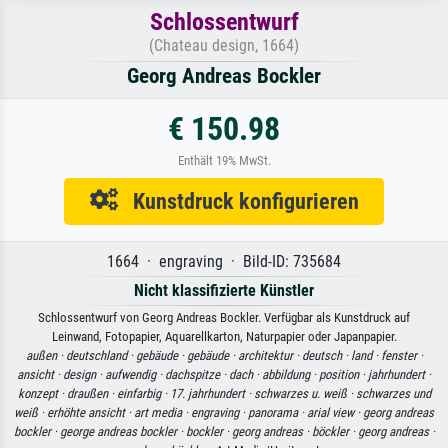
Schlossentwurf
(Chateau design, 1664)
Georg Andreas Bockler
€ 150.98
Enthält 19% MwSt.
Kunstdruck konfigurieren
1664 · engraving · Bild-ID: 735684
Nicht klassifizierte Künstler
Schlossentwurf von Georg Andreas Bockler. Verfügbar als Kunstdruck auf
Leinwand, Fotopapier, Aquarellkarton, Naturpapier oder Japanpapier.
außen ·
deutschland ·
gebäude ·
gebäude ·
architektur ·
deutsch ·
land ·
fenster ·
ansicht ·
design ·
aufwendig ·
dachspitze ·
dach ·
abbildung ·
position ·
jahrhundert ·
konzept ·
draußen ·
einfarbig ·
17. jahrhundert ·
schwarzes u. weiß ·
schwarzes und
weiß ·
erhöhte ansicht ·
art media ·
engraving ·
panorama ·
arial view ·
georg andreas
bockler ·
george andreas bockler ·
bockler ·
georg andreas ·
böckler ·
georg andreas ·