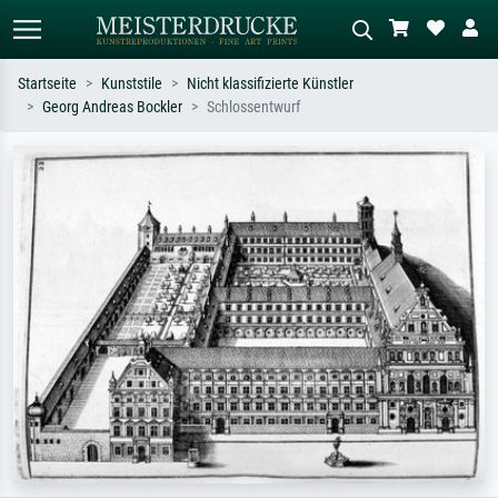
Startseite
Kunststile
Nicht klassifizierte Künstler
Georg Andreas Bockler
Schlossentwurf
Standardsuche
KI-Bildersuche
Suchen Sie nach Künstlern, Werktiteln
Beschreiben Sie die Szene – z.B. Grüne
oder Stilen – z.B. Monet,
Wiese, Abstrakt mit viel Rot, Dunkles
Sternennacht, Impressionismus, Welle
Ölgemälde, Stehender Akt neben einem
Hokusai, Akt.
Baum.