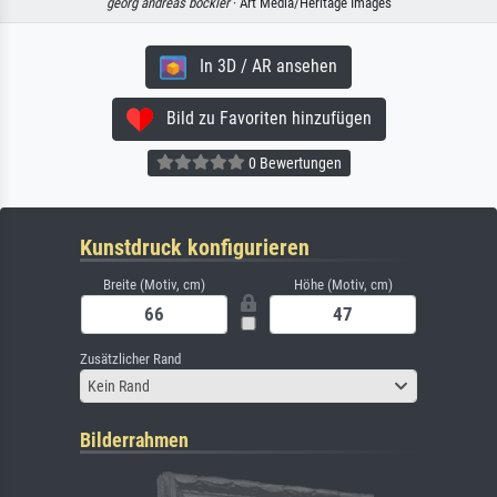
georg andreas böckler
· Art Media/Heritage Images
In 3D / AR ansehen
Bild zu Favoriten hinzufügen
0 Bewertungen
Kunstdruck konfigurieren
Breite (Motiv, cm)
Höhe (Motiv, cm)
Zusätzlicher Rand
Kein Rand
Bilderrahmen