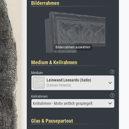
Bilderrahmen
Medium & Keilrahmen
Medium
Leinwand Leonardo (Satin)
(Canvas Venezia)
Keilrahmen
Keilrahmen - Motiv seitlich gespiegelt
Glas & Passepartout