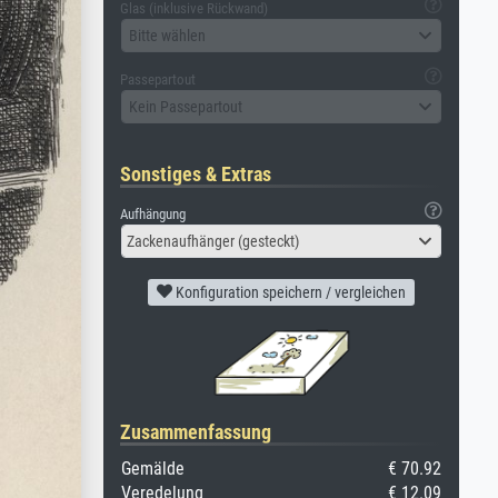
Glas (inklusive Rückwand)
Bitte wählen
Passepartout
Kein Passepartout
Sonstiges & Extras
Aufhängung
Zackenaufhänger (gesteckt)
Konfiguration speichern / vergleichen
Zusammenfassung
Gemälde
€ 70.92
Veredelung
€ 12.09