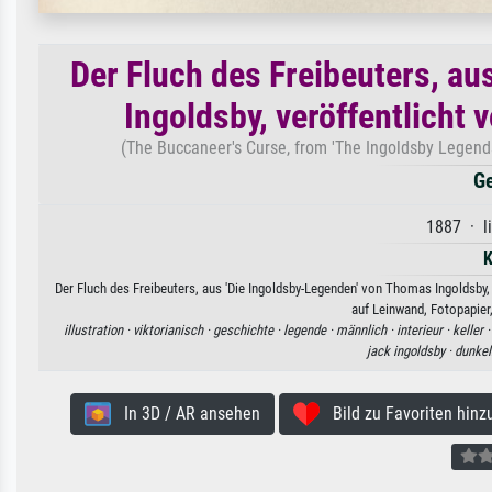
Der Fluch des Freibeuters, a
Ingoldsby, veröffentlicht
(The Buccaneer's Curse, from 'The Ingoldsby Legend
Ge
1887 · l
K
Der Fluch des Freibeuters, aus 'Die Ingoldsby-Legenden' von Thomas Ingoldsby,
auf Leinwand, Fotopapier
illustration ·
viktorianisch ·
geschichte ·
legende ·
männlich ·
interieur ·
keller 
jack ingoldsby ·
dunkel
In 3D / AR ansehen
Bild zu Favoriten hinz