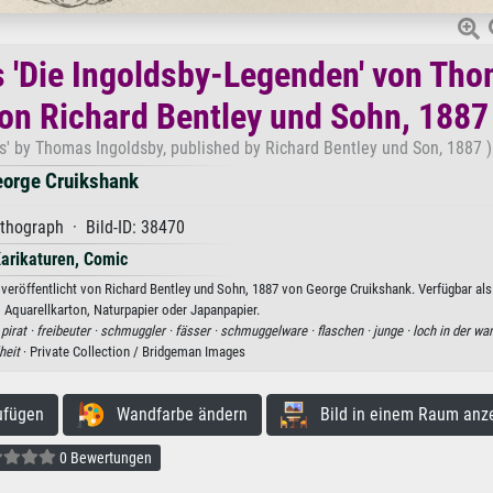
us 'Die Ingoldsby-Legenden' von Th
 von Richard Bentley und Sohn, 1887
s' by Thomas Ingoldsby, published by Richard Bentley und Son, 1887 )
orge Cruikshank
ithograph · Bild-ID: 38470
arikaturen, Comic
 veröffentlicht von Richard Bentley und Sohn, 1887 von George Cruikshank. Verfügbar al
, Aquarellkarton, Naturpapier oder Japanpapier.
·
pirat ·
freibeuter ·
schmuggler ·
fässer ·
schmuggelware ·
flaschen ·
junge ·
loch in der wa
heit
· Private Collection / Bridgeman Images
ufügen
Wandfarbe ändern
Bild in einem Raum anz
0 Bewertungen