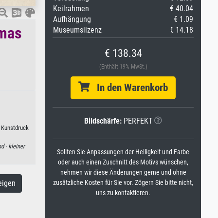
Keilrahmen
€ 40.04
Aufhängung
€ 1.09
omas
Museumslizenz
€ 14.18
€ 138.34
(Enthält 19% MwSt.)
In den Warenkorb
Bildschärfe:
PERFEKT
s Kunstdruck
nd ·
kleiner
Sollten Sie Anpassungen der Helligkeit und Farbe
oder auch einen Zuschnitt des Motivs wünschen,
nehmen wir diese Änderungen gerne und ohne
eigen
zusätzliche Kosten für Sie vor. Zögern Sie bitte nicht,
uns zu kontaktieren.