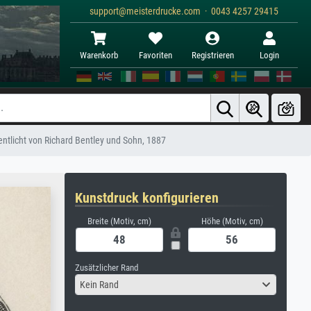
support@meisterdrucke.com · 0043 4257 29415
Warenkorb
Favoriten
Registrieren
Login
entlicht von Richard Bentley und Sohn, 1887
Kunstdruck konfigurieren
Breite (Motiv, cm)
Höhe (Motiv, cm)
Zusätzlicher Rand
Kein Rand