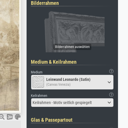
Bilderrahmen
Medium & Keilrahmen
Medium
Leinwand Leonardo (Satin)
(Canvas Venezia)
Keilrahmen
Keilrahmen - Motiv seitlich gespiegelt
Glas & Passepartout