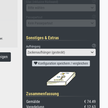
Glas (inklusive Rückwand)
Bitte wählen
Passepartout
Kein Passepartout
Sonstiges & Extras
er.
Aufhängung
Zackenaufhänger (gesteckt)
eigen
Konfiguration speichern / vergleichen
Zusammenfassung
Gemälde
€ 74.49
Veredelung
€ 12.63