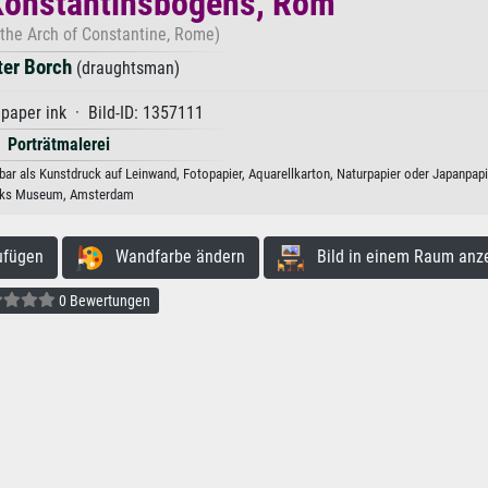
Konstantinsbogens, Rom
 the Arch of Constantine, Rome)
ter Borch
(draughtsman)
 paper ink · Bild-ID: 1357111
Porträtmalerei
r als Kunstdruck auf Leinwand, Fotopapier, Aquarellkarton, Naturpapier oder Japanpapi
jks Museum, Amsterdam
ufügen
Wandfarbe ändern
Bild in einem Raum anz
0 Bewertungen