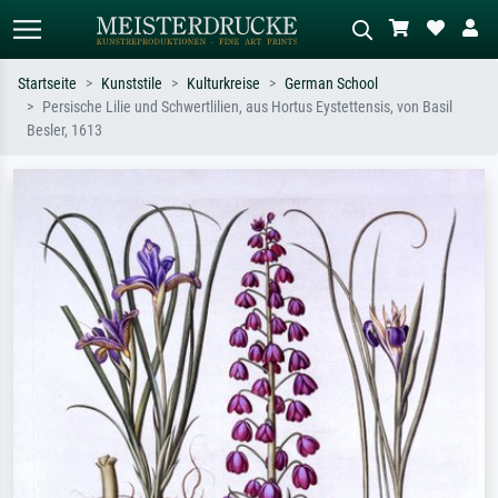
Startseite
Kunststile
Kulturkreise
German School
Persische Lilie und Schwertlilien, aus Hortus Eystettensis, von Basil
Standardsuche
KI-Bildersuche
Besler, 1613
Suchen Sie nach Künstlern, Werktiteln
Beschreiben Sie die Szene – z.B. Grüne
oder Stilen – z.B. Monet,
Wiese, Abstrakt mit viel Rot, Dunkles
Sternennacht, Impressionismus, Welle
Ölgemälde, Stehender Akt neben einem
Hokusai, Akt.
Baum.