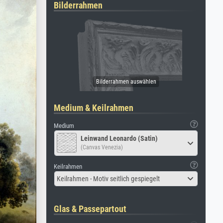
Bilderrahmen
Medium & Keilrahmen
Medium
Leinwand Leonardo (Satin)
(Canvas Venezia)
Keilrahmen
Keilrahmen - Motiv seitlich gespiegelt
Glas & Passepartout