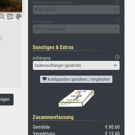
Glas (inklusive Rückwand)
Bitte wählen
Passepartout
Kein Passepartout
)
Sonstiges & Extras
Aufhängung
Zackenaufhänger (gesteckt)
Konfiguration speichern / vergleichen
eigen
Zusammenfassung
Gemälde
€ 80.60
Veredelung
€ 13.60