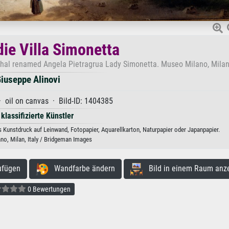
die Villa Simonetta
endhal renamed Angela Pietragrua Lady Simonetta. Museo Milano, Milan
iuseppe Alinovi
· oil on canvas · Bild-ID: 1404385
 klassifizierte Künstler
ls Kunstdruck auf Leinwand, Fotopapier, Aquarellkarton, Naturpapier oder Japanpapier.
no, Milan, Italy / Bridgeman Images
ufügen
Wandfarbe ändern
Bild in einem Raum anz
0 Bewertungen