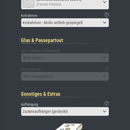
(Canvas Venezia)
Keilrahmen
Keilrahmen - Motiv seitlich gespiegelt
Glas & Passepartout
Glas (inklusive Rückwand)
Bitte wählen
Passepartout
Kein Passepartout
Sonstiges & Extras
Aufhängung
Zackenaufhänger (gesteckt)