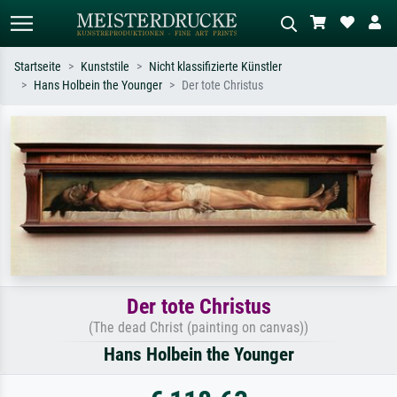
Startseite
Kunststile
Nicht klassifizierte Künstler
Hans Holbein the Younger
Der tote Christus
Standardsuche
KI-Bildersuche
Suchen Sie nach Künstlern, Werktiteln
Beschreiben Sie die Szene – z.B. Grüne
oder Stilen – z.B. Monet,
Wiese, Abstrakt mit viel Rot, Dunkles
Sternennacht, Impressionismus, Welle
Ölgemälde, Stehender Akt neben einem
Hokusai, Akt.
Baum.
Der tote Christus
(The dead Christ (painting on canvas))
Hans Holbein the Younger