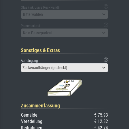
Glas (inklusive Rückwand)
Bitte wählen
Passepartout
Kein Passepartout
Sonstiges & Extras
Aufhängung
Zackenaufhänger (gesteckt)
Zusammenfassung
Gemälde
€ 75.93
Veredelung
€ 12.82
Keilrahmen
€ 42.74