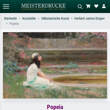
Startseite
Kunststile
Viktorianische Kunst
Herbert James Draper
Popeia
Standardsuche
KI-Bildersuche
Suchen Sie nach Künstlern, Werktiteln
Beschreiben Sie die Szene – z.B. Grüne
oder Stilen – z.B. Monet,
Wiese, Abstrakt mit viel Rot, Dunkles
Sternennacht, Impressionismus, Welle
Ölgemälde, Stehender Akt neben einem
Hokusai, Akt.
Baum.
Popeia