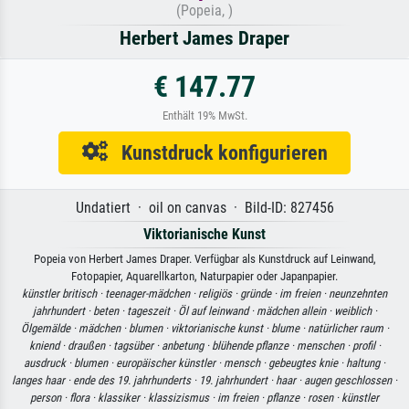
(Popeia, )
Herbert James Draper
€ 147.77
Enthält 19% MwSt.
Kunstdruck konfigurieren
Undatiert · oil on canvas · Bild-ID: 827456
Viktorianische Kunst
Popeia von Herbert James Draper. Verfügbar als Kunstdruck auf Leinwand,
Fotopapier, Aquarellkarton, Naturpapier oder Japanpapier.
künstler britisch ·
teenager-mädchen ·
religiös ·
gründe ·
im freien ·
neunzehnten
jahrhundert ·
beten ·
tageszeit ·
Öl auf leinwand ·
mädchen allein ·
weiblich ·
Ölgemälde ·
mädchen ·
blumen ·
viktorianische kunst ·
blume ·
natürlicher raum ·
kniend ·
draußen ·
tagsüber ·
anbetung ·
blühende pflanze ·
menschen ·
profil ·
ausdruck ·
blumen ·
europäischer künstler ·
mensch ·
gebeugtes knie ·
haltung ·
langes haar ·
ende des 19. jahrhunderts ·
19. jahrhundert ·
haar ·
augen geschlossen ·
person ·
flora ·
klassiker ·
klassizismus ·
im freien ·
pflanze ·
rosen ·
künstler