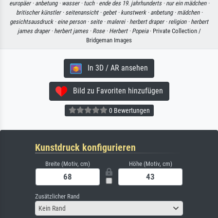
europäer ·
anbetung ·
wasser ·
tuch ·
ende des 19. jahrhunderts ·
nur ein mädchen ·
britischer künstler ·
seitenansicht ·
gebet ·
kunstwerk ·
anbetung ·
mädchen ·
gesichtsausdruck ·
eine person ·
seite ·
malerei ·
herbert draper ·
religion ·
herbert
james draper ·
herbert james ·
Rose ·
Herbert ·
Popeia
· Private Collection /
Bridgeman Images
In 3D / AR ansehen
Bild zu Favoriten hinzufügen
0 Bewertungen
Kunstdruck konfigurieren
Breite (Motiv, cm)
Höhe (Motiv, cm)
Zusätzlicher Rand
Kein Rand