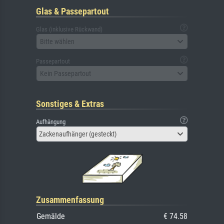
Glas & Passepartout
Glas (inklusive Rückwand)
Bitte wählen
Passepartout
Kein Passepartout
Sonstiges & Extras
Aufhängung
Zackenaufhänger (gesteckt)
Zusammenfassung
Gemälde
€ 74.58