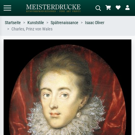
Startseite
Kunststile
Spätrenaissance
Isaac Oliver
Charles, Prinz von Wales
Standardsuche
KI-Bildersuche
Suchen Sie nach Künstlern, Werktiteln
Beschreiben Sie die Szene – z.B. Grüne
oder Stilen – z.B. Monet,
Wiese, Abstrakt mit viel Rot, Dunkles
Sternennacht, Impressionismus, Welle
Ölgemälde, Stehender Akt neben einem
Hokusai, Akt.
Baum.