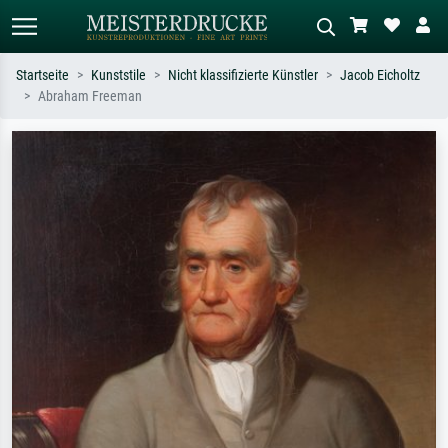
Startseite
Kunststile
Nicht klassifizierte Künstler
Jacob Eicholtz
Abraham Freeman
Standardsuche
KI-Bildersuche
Suchen Sie nach Künstlern, Werktiteln
Beschreiben Sie die Szene – z.B. Grüne
oder Stilen – z.B. Monet,
Wiese, Abstrakt mit viel Rot, Dunkles
Sternennacht, Impressionismus, Welle
Ölgemälde, Stehender Akt neben einem
Hokusai, Akt.
Baum.