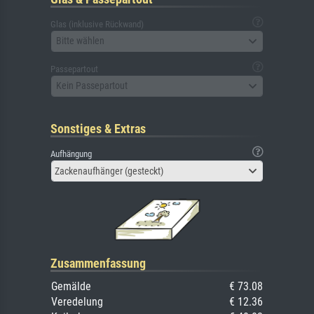
Glas (inklusive Rückwand)
Bitte wählen
Passepartout
Kein Passepartout
Sonstiges & Extras
Aufhängung
Zackenaufhänger (gesteckt)
Zusammenfassung
Gemälde
€ 73.08
Veredelung
€ 12.36