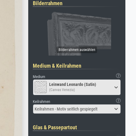
Bilderrahmen
Medium & Keilrahmen
Medium
Leinwand Leonardo (Satin)
(Canvas Venezia)
Keilrahmen
Keilrahmen - Motiv seitlich gespiegelt
Glas & Passepartout