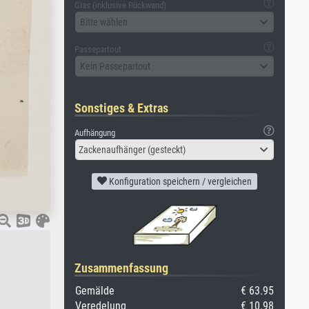
Glas (inklusive Rückwand)
Bitte wählen
Passepartout
Kein Passepartout
Sonstiges & Extras
Aufhängung
Zackenaufhänger (gesteckt)
Konfiguration speichern / vergleichen
Zusammenfassung
Gemälde
€ 63.95
Veredelung
€ 10.98