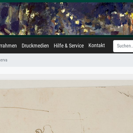
Kontakt
errahmen
Druckmedien
Hilfe & Service
nerva