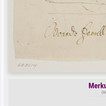
Merku
(M