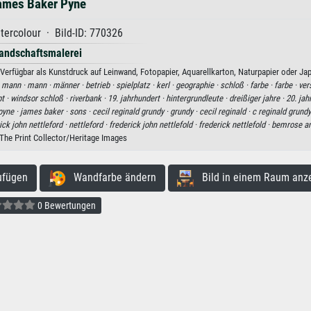
ames Baker Pyne
ercolour · Bild-ID: 770326
andschaftsmalerei
rfügbar als Kunstdruck auf Leinwand, Fotopapier, Aquarellkarton, Naturpapier oder Jap
·
mann ·
mann ·
männer ·
betrieb ·
spielplatz ·
kerl ·
geographie ·
schloß ·
farbe ·
farbe ·
ver
t ·
windsor schloß ·
riverbank ·
19. jahrhundert ·
hintergrundleute ·
dreißiger jahre ·
20. jah
pyne ·
james baker ·
sons ·
cecil reginald grundy ·
grundy ·
cecil reginald ·
c reginald grundy
ick john nettleford ·
nettleford ·
frederick john nettlefold ·
frederick nettlefold ·
bemrose an
 The Print Collector/Heritage Images
ufügen
Wandfarbe ändern
Bild in einem Raum anz
0 Bewertungen