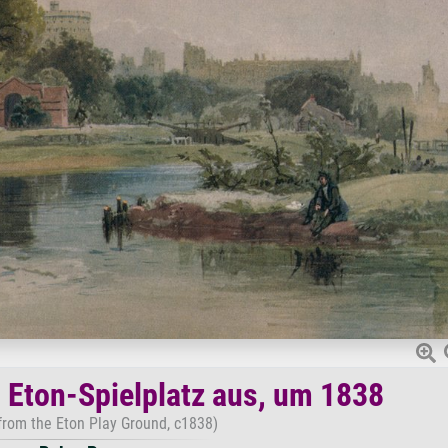
Eton-Spielplatz aus, um 1838
from the Eton Play Ground, c1838)