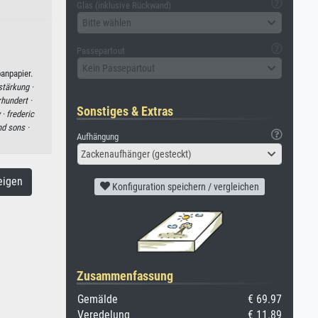
Glas (inklusive Rückwand)
Bitte wählen
Passepartout
Kein Passepartout
anpapier.
stärkung ·
rhundert ·
Sonstiges & Extras
 ·
frederic
d sons ·
Aufhängung
Zackenaufhänger (gesteckt)
eigen
Konfiguration speichern / vergleichen
Zusammenfassung
Gemälde
€ 69.97
Veredelung
€ 11.89