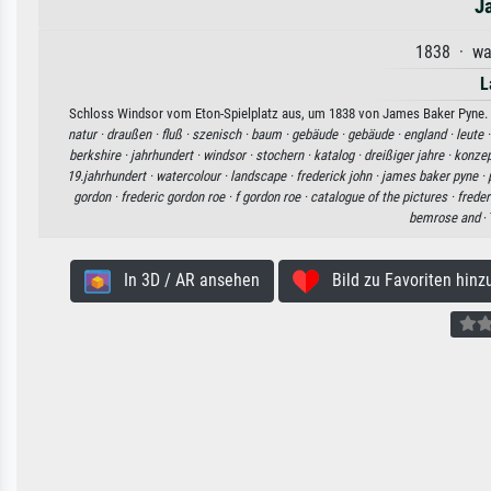
J
1838 · wat
L
Schloss Windsor vom Eton-Spielplatz aus, um 1838 von James Baker Pyne. Ve
natur ·
draußen ·
fluß ·
szenisch ·
baum ·
gebäude ·
gebäude ·
england ·
leute 
berkshire ·
jahrhundert ·
windsor ·
stochern ·
katalog ·
dreißiger jahre ·
konzep
19.jahrhundert ·
watercolour ·
landscape ·
frederick john ·
james baker pyne ·
gordon ·
frederic gordon roe ·
f gordon roe ·
catalogue of the pictures ·
freder
bemrose and
·
In 3D / AR ansehen
Bild zu Favoriten hinz