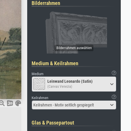
Bilderrahmen
Medium & Keilrahmen
Medium
Leinwand Leonardo (Satin)
(Canvas Venezia)
Keilrahmen
Keilrahmen - Motiv seitlich gespiegelt
Glas & Passepartout