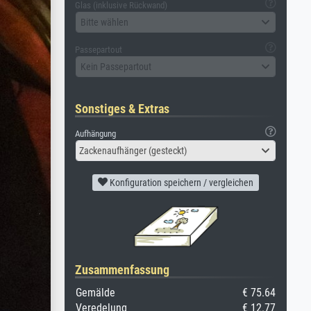
Glas (inklusive Rückwand)
Bitte wählen
Passepartout
Kein Passepartout
Sonstiges & Extras
Aufhängung
Zackenaufhänger (gesteckt)
Konfiguration speichern / vergleichen
Zusammenfassung
Gemälde
€ 75.64
Veredelung
€ 12.77