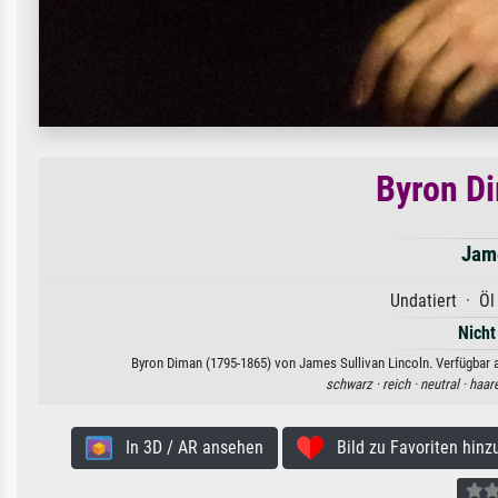
Byron D
Jame
Undatiert · Öl
Nicht
Byron Diman (1795-1865) von James Sullivan Lincoln. Verfügbar a
schwarz ·
reich ·
neutral ·
haar
In 3D / AR ansehen
Bild zu Favoriten hinz