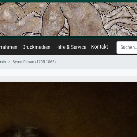
Kontakt
errahmen
Druckmedien
Hilfe & Service
coln
Byron Diman (1795-1865)