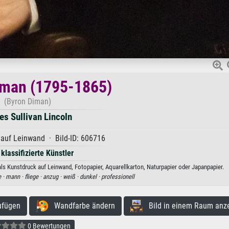
iman (1795-1865)
(Byron Diman)
s Sullivan Lincoln
 auf Leinwand · Bild-ID: 606716
 klassifizierte Künstler
ls Kunstdruck auf Leinwand, Fotopapier, Aquarellkarton, Naturpapier oder Japanpapier.
e ·
mann ·
fliege ·
anzug ·
weiß ·
dunkel ·
professionell
ufügen
Wandfarbe ändern
Bild in einem Raum anz
0 Bewertungen