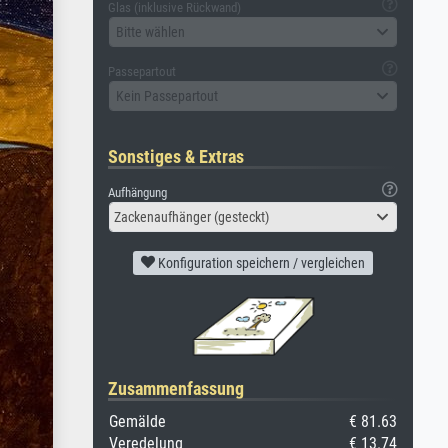
Glas (inklusive Rückwand)
Bitte wählen
Passepartout
Kein Passepartout
Sonstiges & Extras
Aufhängung
Zackenaufhänger (gesteckt)
Konfiguration speichern / vergleichen
Zusammenfassung
Gemälde
€ 81.63
Veredelung
€ 13.74