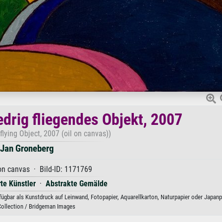
iedrig fliegendes Objekt, 2007
-flying Object, 2007 (oil on canvas))
Jan Groneberg
on canvas · Bild-ID: 1171769
rte Künstler
·
Abstrakte Gemälde
rfügbar als Kunstdruck auf Leinwand, Fotopapier, Aquarellkarton, Naturpapier oder Japanp
Collection / Bridgeman Images