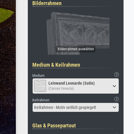
Bilderrahmen
Medium & Keilrahmen
Medium
Leinwand Leonardo (Satin)
(Canvas Venezia)
Keilrahmen
Keilrahmen - Motiv seitlich gespiegelt
Glas & Passepartout