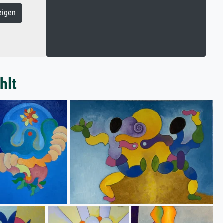
eigen
hlt