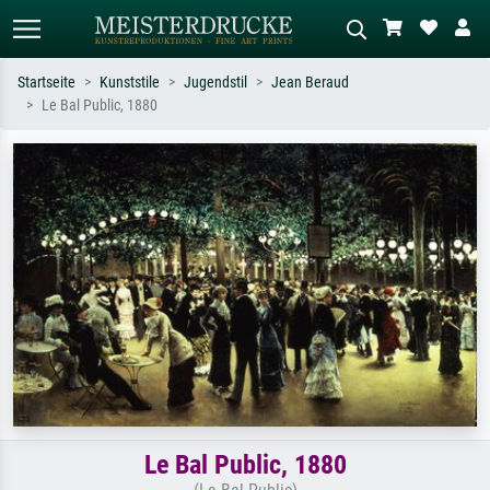
Startseite
Kunststile
Jugendstil
Jean Beraud
Le Bal Public, 1880
Standardsuche
KI-Bildersuche
Suchen Sie nach Künstlern, Werktiteln
Beschreiben Sie die Szene – z.B. Grüne
oder Stilen – z.B. Monet,
Wiese, Abstrakt mit viel Rot, Dunkles
Sternennacht, Impressionismus, Welle
Ölgemälde, Stehender Akt neben einem
Hokusai, Akt.
Baum.
Le Bal Public, 1880