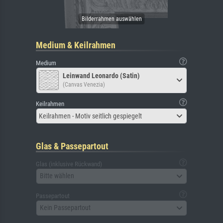
Medium & Keilrahmen
Medium
Leinwand Leonardo (Satin)
(Canvas Venezia)
Keilrahmen
Keilrahmen - Motiv seitlich gespiegelt
Glas & Passepartout
Glas (inklusive Rückwand)
Bitte wählen
Passepartout
Kein Passepartout