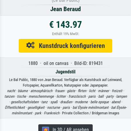
(Le Bal Public)
Jean Beraud
€ 143.97
Enthält 19% MwSt.
Kunstdruck konfigurieren
1880 · oil on canvas · Bild-ID: 819431
Jugendstil
Le Bal Public, 1880 von Jean Beraud. Verfügbar als Kunstdruck auf Leinwand,
Fotopapier, Aquarellkarton, Naturpapier oder Japanpapier.
nacht ·
bäume ·
atmosphärisch ·
frauen ·
gäste ·
flirten ·
licht ·
männer ·
freizeit ·
tanzen ·
tische ·
menschenmenge ·
lichter ·
französisch ·
paris ·
ball ·
party ·
lampen
·
gesellschaftsleben ·
tanz ·
spaß ·
draußen ·
moderne ·
belle epoque ·
abend ·
Öffentlichkeit ·
geselligkeit ·
nocturne ·
paris ·
bal Élysée ménilmontant ·
bal Élysée-
ménilmontant ·
park ·
Frankreich
· Private Collection / Bridgeman Images
In 3D / AR ansehen