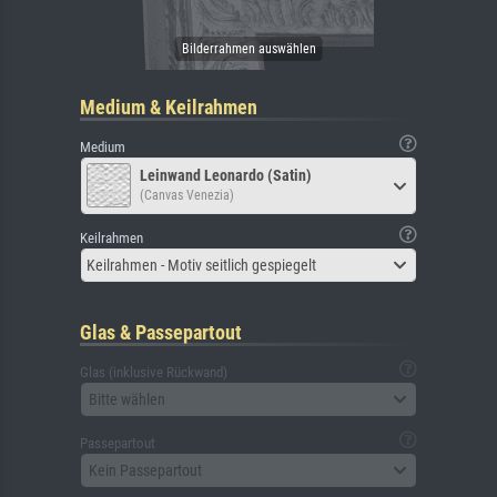
Medium & Keilrahmen
Medium
Leinwand Leonardo (Satin)
(Canvas Venezia)
Keilrahmen
Keilrahmen - Motiv seitlich gespiegelt
Glas & Passepartout
Glas (inklusive Rückwand)
Bitte wählen
Passepartout
Kein Passepartout