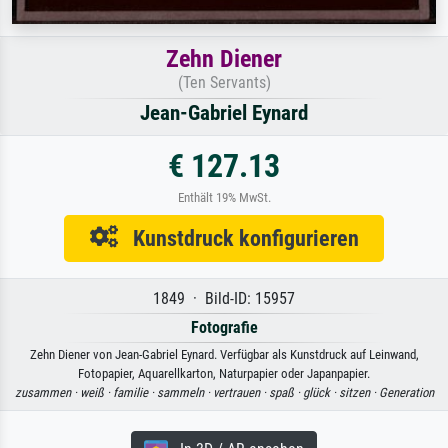
Zehn Diener
(Ten Servants)
Jean-Gabriel Eynard
€ 127.13
Enthält 19% MwSt.
Kunstdruck konfigurieren
1849 · Bild-ID: 15957
Fotografie
Zehn Diener von Jean-Gabriel Eynard. Verfügbar als Kunstdruck auf Leinwand,
Fotopapier, Aquarellkarton, Naturpapier oder Japanpapier.
zusammen ·
weiß ·
familie ·
sammeln ·
vertrauen ·
spaß ·
glück ·
sitzen ·
Generation