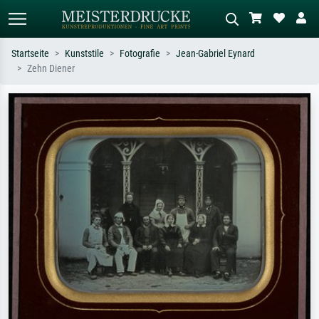
Startseite
Kunststile
Fotografie
Jean-Gabriel Eynard
Zehn Diener
Standardsuche
KI-Bildersuche
Suchen Sie nach Künstlern, Werktiteln
Beschreiben Sie die Szene – z.B. Grüne
oder Stilen – z.B. Monet,
Wiese, Abstrakt mit viel Rot, Dunkles
Sternennacht, Impressionismus, Welle
Ölgemälde, Stehender Akt neben einem
Hokusai, Akt.
Baum.