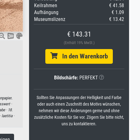
Keilrahmen
€ 41.58
Aufhängung
€ 1.09
Museumslizenz
€ 13.42
€ 143.31
(Enthält 19% MwSt.)
In den Warenkorb
Bildschärfe:
PERFEKT
Sollten Sie Anpassungen der Helligkeit und Farbe
npapier.
swert ·
oder auch einen Zuschnitt des Motivs wünschen,
abe ·
18.
nehmen wir diese Änderungen gerne und ohne
·
laetitia ·
zusätzliche Kosten für Sie vor. Zögern Sie bitte nicht,
uns zu kontaktieren.
eigen