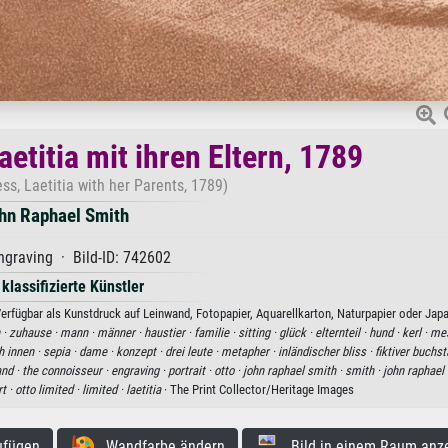
etitia mit ihren Eltern, 1789
s, Laetitia with her Parents, 1789)
hn Raphael Smith
graving · Bild-ID: 742602
 klassifizierte Künstler
Verfügbar als Kunstdruck auf Leinwand, Fotopapier, Aquarellkarton, Naturpapier oder Japa
 ·
zuhause ·
mann ·
männer ·
haustier ·
familie ·
sitting ·
glück ·
elternteil ·
hund ·
kerl ·
mes
h innen ·
sepia ·
dame ·
konzept ·
drei leute ·
metapher ·
inländischer bliss ·
fiktiver buchst
nd ·
the connoisseur ·
engraving ·
portrait ·
otto ·
john raphael smith ·
smith ·
john raphael 
rt ·
otto limited ·
limited ·
laetitia
· The Print Collector/Heritage Images
ufügen
Wandfarbe ändern
Bild in einem Raum anz