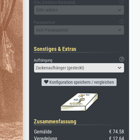
Glas (inklusive Rückwand)
Bitte wählen
Passepartout
Kein Passepartout
Sonstiges & Extras
Aufhängung
Zackenaufhänger (gesteckt)
Konfiguration speichern / vergleichen
Zusammenfassung
Gemälde
€ 74.58
Veredelung
€ 12.64