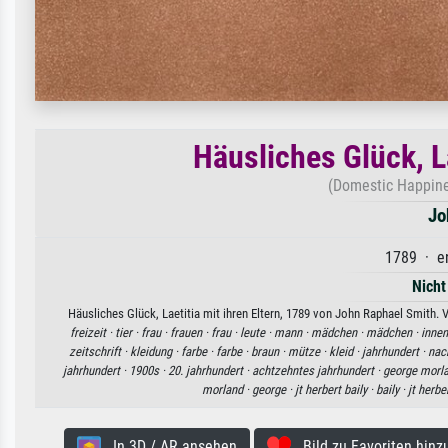
Häusliches Glück, La
(Domestic Happines
Jo
1789 · en
Nicht
Häusliches Glück, Laetitia mit ihren Eltern, 1789 von John Raphael Smith. 
freizeit ·
tier ·
frau ·
frauen ·
frau ·
leute ·
mann ·
mädchen ·
mädchen ·
innen
zeitschrift ·
kleidung ·
farbe ·
farbe ·
braun ·
mütze ·
kleid ·
jahrhundert ·
nac
jahrhundert ·
1900s ·
20. jahrhundert ·
achtzehntes jahrhundert ·
george morla
morland ·
george ·
jt herbert baily ·
baily ·
jt herbe
In 3D / AR ansehen
Bild zu Favoriten hinz