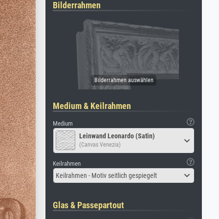
Bilderrahmen
Medium & Keilrahmen
Medium
Leinwand Leonardo (Satin)
(Canvas Venezia)
Keilrahmen
Keilrahmen - Motiv seitlich gespiegelt
Glas & Passepartout