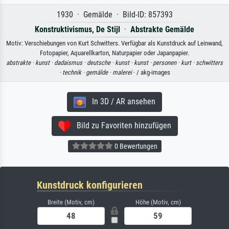
1930 · Gemälde · Bild-ID: 857393
Konstruktivismus, De Stijl
·
Abstrakte Gemälde
Motiv: Verschiebungen von Kurt Schwitters. Verfügbar als Kunstdruck auf Leinwand,
Fotopapier, Aquarellkarton, Naturpapier oder Japanpapier.
abstrakte ·
kunst ·
dadaismus ·
deutsche ·
kunst ·
kunst ·
personen ·
kurt ·
schwitters
·
technik ·
gemälde ·
malerei
· / akg-images
In 3D / AR ansehen
Bild zu Favoriten hinzufügen
0 Bewertungen
Kunstdruck konfigurieren
Breite (Motiv, cm)
Höhe (Motiv, cm)