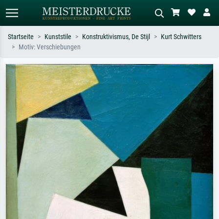
Startseite
Kunststile
Konstruktivismus, De Stijl
Kurt Schwitters
Motiv: Verschiebungen
Standardsuche
KI-Bildersuche
Suchen Sie nach Künstlern, Werktiteln
Beschreiben Sie die Szene – z.B. Grüne
oder Stilen – z.B. Monet,
Wiese, Abstrakt mit viel Rot, Dunkles
Sternennacht, Impressionismus, Welle
Ölgemälde, Stehender Akt neben einem
Hokusai, Akt.
Baum.