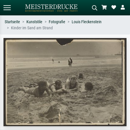
Startseite
Kunststile
Fotografie
Louis Fleckenstein
Kinder im Sand am Strand
Standardsuche
KI-Bildersuche
Suchen Sie nach Künstlern, Werktiteln
Beschreiben Sie die Szene – z.B. Grüne
oder Stilen – z.B. Monet,
Wiese, Abstrakt mit viel Rot, Dunkles
Sternennacht, Impressionismus, Welle
Ölgemälde, Stehender Akt neben einem
Hokusai, Akt.
Baum.