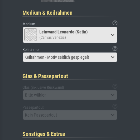
Medium & Keilrahmen
Medium
Leinwand Leonardo (Satin)
(Canvas Venezia)
Keilrahmen
Keilrahmen - Motiv seitlich gespiegelt
Glas & Passepartout
Glas (inklusive Rückwand)
Bitte wählen
Passepartout
Kein Passepartout
Sonstiges & Extras