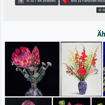
In 3D / AR ansehen
Bild zu Favoriten hinz
Äh