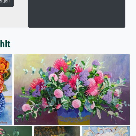
eigen
hlt