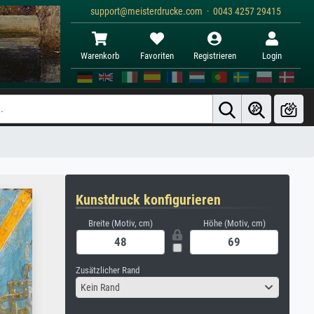
support@meisterdrucke.com · 0043 4257 29415
Warenkorb
Favoriten
Registrieren
Login
Kunstdruck konfigurieren
Breite (Motiv, cm)
Höhe (Motiv, cm)
Zusätzlicher Rand
Kein Rand