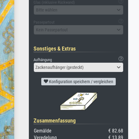
Glas (inklusive Rückwand)
Bitte wählen
Passepartout
Kein Passepartout
Sonstiges & Extras
Aufhängung
Zackenaufhänger (gesteckt)
Konfiguration speichern / vergleichen
Zusammenfassung
Gemälde
€ 82.68
Veredelung
€ 13.89