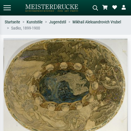
Startseite
Kunststile
Jugendstil
Mikhail Aleksandrovich Vrubel
Sadko, 1899-1900
Standardsuche
KI-Bildersuche
Suchen Sie nach Künstlern, Werktiteln
Beschreiben Sie die Szene – z.B. Grüne
oder Stilen – z.B. Monet,
Wiese, Abstrakt mit viel Rot, Dunkles
Sternennacht, Impressionismus, Welle
Ölgemälde, Stehender Akt neben einem
Hokusai, Akt.
Baum.