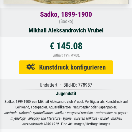
Sadko, 1899-1900
(Sadko)
Mikhail Aleksandrovich Vrubel
€ 145.08
Enthält 19% MwSt.
Kunstdruck konfigurieren
Undatiert · Bild-ID: 778987
Jugendstil
Sadko, 1899-1900 von Mikhail Aleksandrovich Vrubel. Verfügbar als Kunstdruck auf
Leinwand, Fotopapier, Aquarellkarton, Naturpapier oder Japanpapier.
anstrich ·
rußland ·
symbolismus ·
sadko ·
novgorod republic ·
watercolour on paper ·
mythology ·
allegory and literature ·
bylina ·
russian folklore ·
vrubel ·
mikhail
alexandrovich 1856-1910
· Fine Art Images/Heritage Images