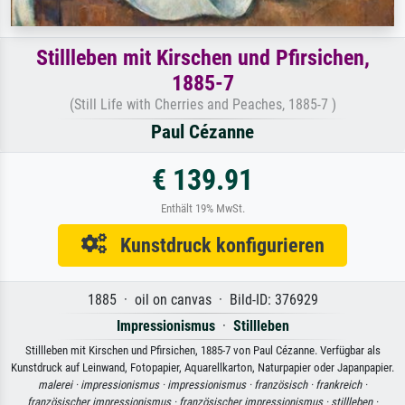
Stillleben mit Kirschen und Pfirsichen,
1885-7
(Still Life with Cherries and Peaches, 1885-7 )
Paul Cézanne
€ 139.91
Enthält 19% MwSt.
Kunstdruck konfigurieren
1885 · oil on canvas · Bild-ID: 376929
Impressionismus
·
Stillleben
Stillleben mit Kirschen und Pfirsichen, 1885-7 von Paul Cézanne. Verfügbar als
Kunstdruck auf Leinwand, Fotopapier, Aquarellkarton, Naturpapier oder Japanpapier.
malerei ·
impressionismus ·
impressionismus ·
französisch ·
frankreich ·
französischer impressionismus ·
französischer impressionismus ·
stillleben ·