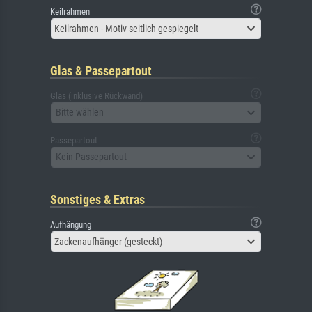
Keilrahmen
Keilrahmen - Motiv seitlich gespiegelt
Glas & Passepartout
Glas (inklusive Rückwand)
Bitte wählen
Passepartout
Kein Passepartout
Sonstiges & Extras
Aufhängung
Zackenaufhänger (gesteckt)