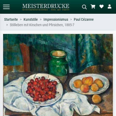
Startseite
Kunststile
Impressionismus
Paul Cézanne
Stillleben mit Kirschen und Pfirsichen, 1885-7
Standardsuche
KI-Bildersuche
Suchen Sie nach Künstlern, Werktiteln
Beschreiben Sie die Szene – z.B. Grüne
oder Stilen – z.B. Monet,
Wiese, Abstrakt mit viel Rot, Dunkles
Sternennacht, Impressionismus, Welle
Ölgemälde, Stehender Akt neben einem
Hokusai, Akt.
Baum.