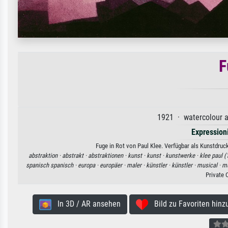
F
1921 · watercolour a
Expression
Fuge in Rot von Paul Klee. Verfügbar als Kunstdruc
abstraktion ·
abstrakt ·
abstraktionen ·
kunst ·
kunst ·
kunstwerke ·
klee paul (
spanisch spanisch ·
europa ·
europäer ·
maler ·
künstler ·
künstler ·
musical ·
mu
Private 
In 3D / AR ansehen
Bild zu Favoriten hinz