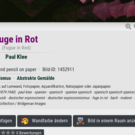
uge in Rot
(Fugue in Red)
Paul Klee
nd pencil on paper · Bild-ID: 1452911
ismus
·
Abstrakte Gemälde
k auf Leinwand, Fotopapier, Aquarellkarton, Naturpapier oder Japanpapier.
1879-1940) ·
paul klee ·
spanien ·
spanisch ·
spanien spanisch ·
spanisch spanisch spanisc
sik ·
deutscher expressionist ·
deutscher expressionismus ·
fuge in rot ·
bach ·
malerei ·
Collection / Bridgeman Images
ufügen
Wandfarbe ändern
Bild in einem Raum anz
0 Bewertungen