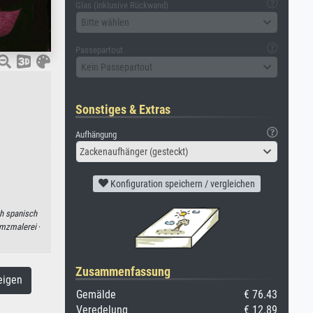
Glas (inklusive Rückwand)
Bitte wählen
Passepartout
Kein Passepartout
Sonstiges & Extras
Aufhängung
Zackenaufhänger (gesteckt)
Konfiguration speichern / vergleichen
h spanisch
mzmalerei
·
Zusammenfassung
eigen
Gemälde
€ 76.43
Veredelung
€ 12.89