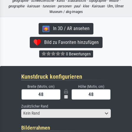
geographie ·
schweizerische ·
kunst ·
stadtansicht ·
topographie ·
vedute ·
geographie ·
kairouan ·
tunesien ·
personen ·
paul ·
klee ·
Kairouan
· Ulm, Ulmer
Museum / akg-images
In 3D / AR ansehen
Bild zu Favoriten hinzufügen
0 Bewertungen
Kunstdruck konfigurieren
Breite (Motiv, cm)
Höhe (Motiv, cm)
Zusätzlicher Rand
Kein Rand
Bilderrahmen