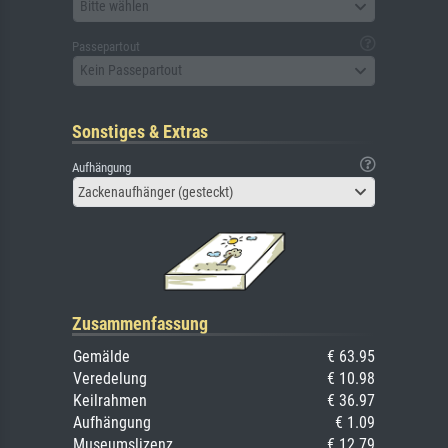
Bitte wählen
Passepartout
Kein Passepartout
Sonstiges & Extras
Aufhängung
Zackenaufhänger (gesteckt)
Zusammenfassung
Gemälde
€ 63.95
Veredelung
€ 10.98
Keilrahmen
€ 36.97
Aufhängung
€ 1.09
Museumslizenz
€ 12.79