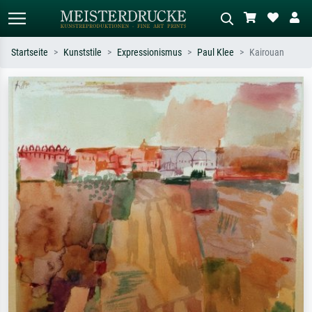
Startseite
Kunststile
Expressionismus
Paul Klee
Kairouan
Standardsuche
KI-Bildersuche
Suchen Sie nach Künstlern, Werktiteln
Beschreiben Sie die Szene – z.B. Grüne
oder Stilen – z.B. Monet,
Wiese, Abstrakt mit viel Rot, Dunkles
Sternennacht, Impressionismus, Welle
Ölgemälde, Stehender Akt neben einem
Hokusai, Akt.
Baum.