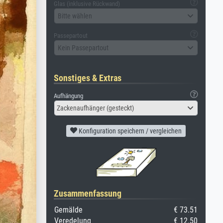
Glas (inklusive Rückwand)
Bitte wählen
Passepartout
Kein Passepartout
Sonstiges & Extras
Aufhängung
Zackenaufhänger (gesteckt)
Konfiguration speichern / vergleichen
Zusammenfassung
Gemälde
€ 73.51
Veredelung
€ 12.50