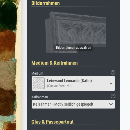
Bilderrahmen
Medium & Keilrahmen
Medium
Leinwand Leonardo (Satin)
(Canvas Venezia)
Keilrahmen
Keilrahmen - Motiv seitlich gespiegelt
Glas & Passepartout