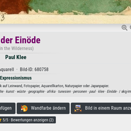
 der Einöde
In the Wilderness)
Paul Klee
quarell · Bild-ID: 680758
Expressionismus
ck auf Leinwand, Fotopapier, Aquarellkarton, Naturpapier oder Japanpapier.
he ·
kunst ·
wüste ·
geographie ·
afrika ·
tunesien ·
personen ·
paul ·
klee ·
Einöde
· / akg-i
ufügen
Wandfarbe ändern
Bild in einem Raum anz
5/5 · Bewertungen anzeigen (2)