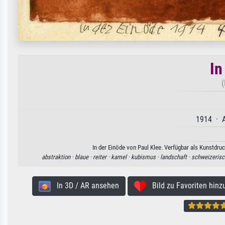
In
(
1914 · A
In der Einöde von Paul Klee. Verfügbar als Kunstdru
abstraktion ·
blaue ·
reiter ·
kamel ·
kubismus ·
landschaft ·
schweizerisc
In 3D / AR ansehen
Bild zu Favoriten hinz